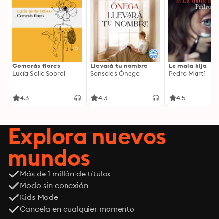
Comerás flores
Llevará tu nombre
La mala hija
Lucía Solla Sobral
Sonsoles Ónega
Pedro Martí
4.3
4.3
4.5
Explora nuevos
mundos
Más de 1 millón de títulos
Modo sin conexión
Kids Mode
Cancela en cualquier momento