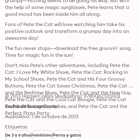
grumpy—nothing seems to be going his way. But with 
the help of some magic sunglasses, Pete learns that a 
good mood has been inside him all along.
Fans of Pete the Cat will love watching him take his 
positive outlook and transform a grumpy day into an 
awesome day!
The fun never stops—download the free groovin’ song. 
Time for magic fun in the sun!
Don't miss Pete's other adventures, including Pete the 
Cat: I Love My White Shoes, Pete the Cat: Rocking in 
My School Shoes, Pete the Cat and His Four Groovy 
Buttons, Pete the Cat Saves Christmas, Pete the Cat 
and the Bedtime Blues, Pete the Cat and the New Guy, 
© 2013 HarperCollins (Audiolibro): 9780062320001
Pete the Cat and the Cool Cat Boogie, Pete the Cat 
and the Missing Cupcakes, and Pete the Cat and the 
Fecha de lanzamiento
Perfect Pizza Party.
Audiolibro: 1 de octubre de 2013
Etiquetas
De 3 a 6 años
Feminismo
Perros y gatos