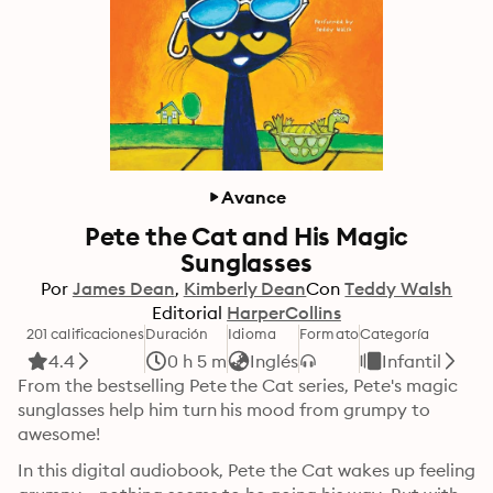
Avance
Pete the Cat and His Magic
Sunglasses
Por
James Dean
Kimberly Dean
Con
Teddy Walsh
Editorial
HarperCollins
201 calificaciones
Duración
Idioma
Formato
Categoría
4.4
0 h 5 m
Inglés
Infantil
From the bestselling Pete the Cat series, Pete's magic 
sunglasses help him turn his mood from grumpy to 
awesome!
In this digital audiobook, Pete the Cat wakes up feeling 