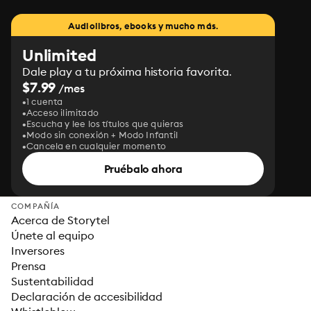
Audiolibros, ebooks y mucho más.
Unlimited
Dale play a tu próxima historia favorita.
$7.99
/mes
1 cuenta
Acceso ilimitado
Escucha y lee los títulos que quieras
Modo sin conexión + Modo Infantil
Cancela en cualquier momento
Pruébalo ahora
COMPAÑÍA
Acerca de Storytel
Únete al equipo
Inversores
Prensa
Sustentabilidad
Declaración de accesibilidad