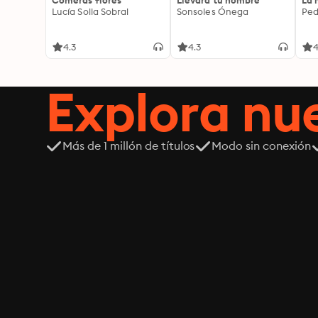
Comerás flores
Llevará tu nombre
La 
Lucía Solla Sobral
Sonsoles Ónega
Ped
4.3
4.3
4
Explora n
Más de 1 millón de títulos
Modo sin conexión