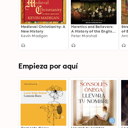
Medieval Christianity: A
Heretics and Believers:
Str
New History
A History of the English
of 
Kevin Madigan
Reformation
Peter Marshall
Fal
Ant
A.D
Empieza por aquí