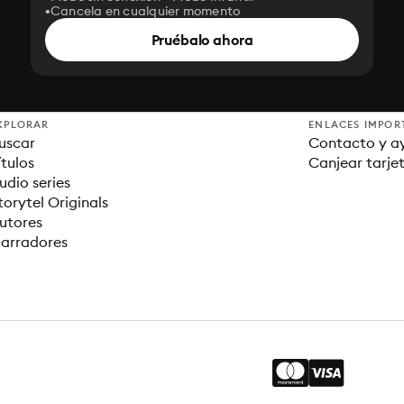
Cancela en cualquier momento
Pruébalo ahora
XPLORAR
ENLACES IMPOR
uscar
Contacto y a
ítulos
Canjear tarje
udio series
torytel Originals
utores
arradores