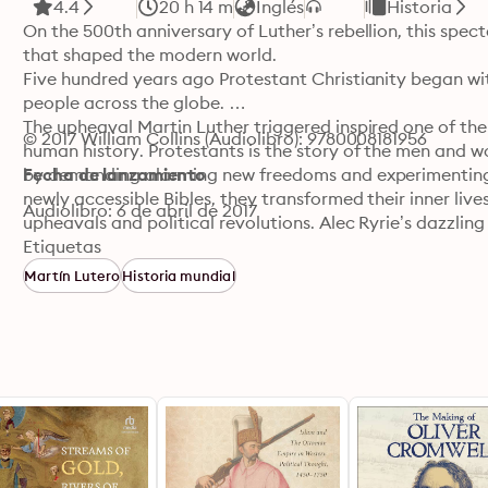
4.4
20 h 14 m
Inglés
Historia
On the 500th anniversary of Luther’s rebellion, this spect
that shaped the modern world.

Five hundred years ago Protestant Christianity began with
people across the globe. 

The upheaval Martin Luther triggered inspired one of th
© 2017 William Collins (Audiolibro): 9780008181956
human history. Protestants is the story of the men and
by demanding alarming new freedoms and experimenting i
Fecha de lanzamiento
newly accessible Bibles, they transformed their inner lives
Audiolibro: 6 de abril de 2017
upheavals and political revolutions. Alec Ryrie’s dazzling
is still making the modern world.
Etiquetas
Martín Lutero
Historia mundial