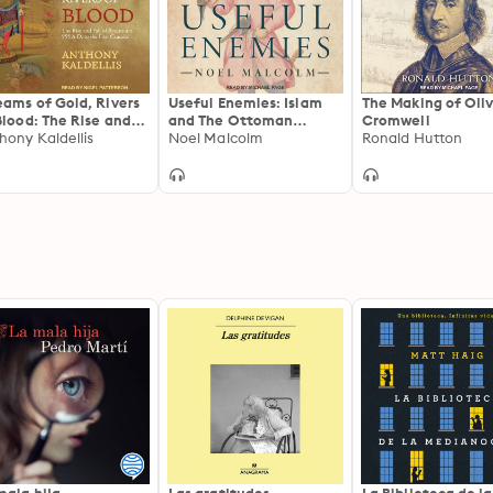
eams of Gold, Rivers
Useful Enemies: Islam
The Making of Oli
Blood: The Rise and
and The Ottoman
Cromwell
l of Byzantium, 955
hony Kaldellis
Empire in Western
Noel Malcolm
Ronald Hutton
. to the First Crusade
Political Thought, 1450–
1750: Islam and The
Ottoman Empire in
Western Political
Thought, 1450-1750