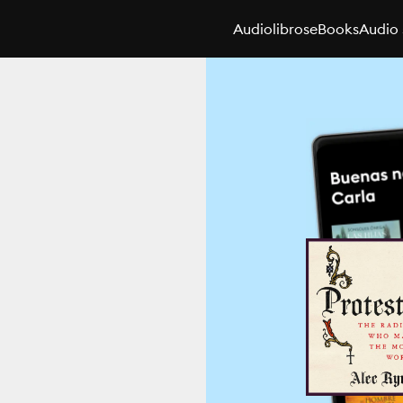
Audiolibros
eBooks
Audio 