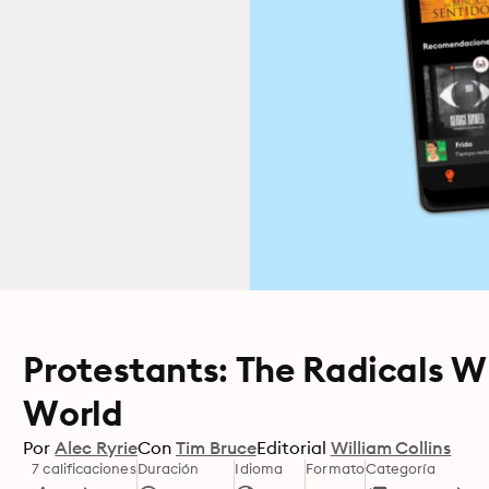
Protestants: The Radicals 
World
Por
Alec Ryrie
Con
Tim Bruce
Editorial
William Collins
7 calificaciones
Duración
Idioma
Formato
Categoría