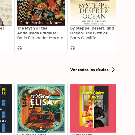
ver
The Myth of the
By Steppe, Desert, and
A Book
Andalusian Paradise:
Ocean: The Birth of
Spino
Muslims, Christians, and
Dario Fernandez Morera
Eurasia
Barry Cunliffe
Treati
Steve
Jews under Islamic Rule
the S
in Medieval Spain
Ver todos los títulos