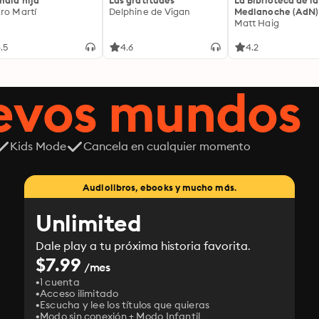
mala hija
Las gratitudes
La Biblioteca de la
ro Martí
Delphine de Vigan
Medianoche (AdN)
Matt Haig
.5
4.6
4.2
uevos mundos
Kids Mode
Cancela en cualquier momento
Audiolibros, ebooks y mucho más.
Unlimited
Dale play a tu próxima historia favorita.
$7.99
/mes
1 cuenta
Acceso ilimitado
Escucha y lee los títulos que quieras
Modo sin conexión + Modo Infantil