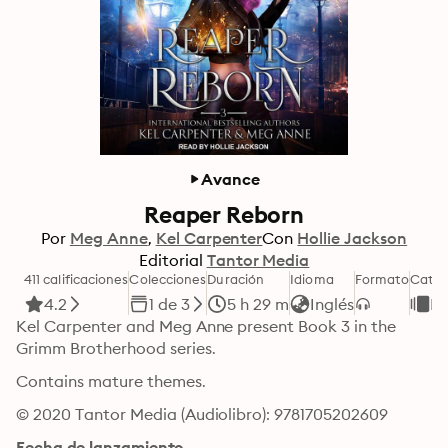
Avance
Reaper Reborn
Por
Meg Anne
Kel Carpenter
Con
Hollie Jackson
Editorial
Tantor Media
411 calificaciones
Colecciones
Duración
Idioma
Formato
Categ
4.2
1 de 3
5 h 29 m
Inglés
Fi
Kel Carpenter and Meg Anne present Book 3 in the 
Grimm Brotherhood series.
Contains mature themes.
© 2020 Tantor Media (Audiolibro): 9781705202609
Fecha de lanzamiento