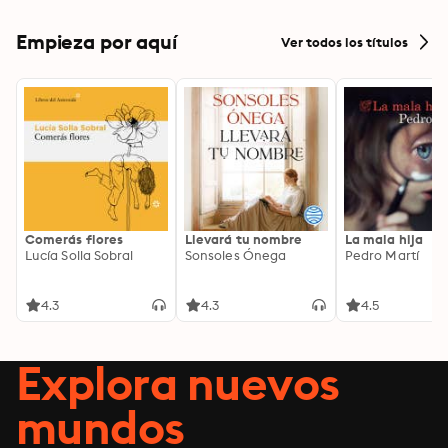
Empieza por aquí
Ver todos los títulos
Comerás flores
Llevará tu nombre
La mala hija
Lucía Solla Sobral
Sonsoles Ónega
Pedro Martí
4.3
4.3
4.5
Explora nuevos
mundos