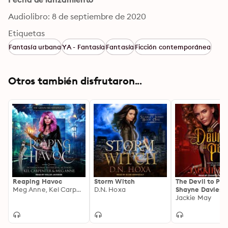
Audiolibro: 8 de septiembre de 2020
Etiquetas
Fantasía urbana
YA - Fantasía
Fantasía
Ficción contemporánea
Otros también disfrutaron...
Reaping Havoc
Storm Witch
The Devil to Pay
Meg Anne, Kel Carpenter
D.N. Hoxa
Shayne Davies 
One
Jackie May