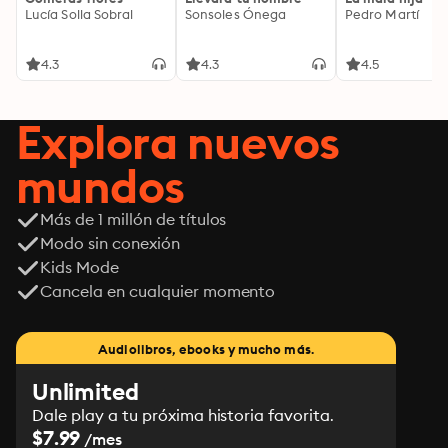
Lucía Solla Sobral
Sonsoles Ónega
Pedro Martí
4.3
4.3
4.5
Explora nuevos
mundos
Más de 1 millón de títulos
Modo sin conexión
Kids Mode
Cancela en cualquier momento
Audiolibros, ebooks y mucho más.
Unlimited
Dale play a tu próxima historia favorita.
$7.99
/mes