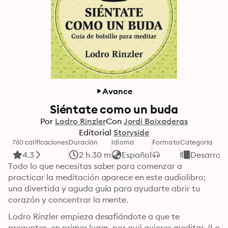
Avance
Siéntate como un buda
Por
Lodro Rinzler
Con
Jordi Boixaderas
Editorial
Storyside
760 calificaciones
Duración
Idioma
Formato
Categoría
4.3
2 h 30 m
Español
Desarroll
Todo lo que necesitas saber para comenzar a 
practicar la meditación aparece en este audiolibro; 
una divertida y aguda guía para ayudarte abrir tu 
corazón y concentrar la mente.
Lodro Rinzler empieza desafiándote a que te 
preguntes, en primer lugar, por qué quieres meditar. (Lo 