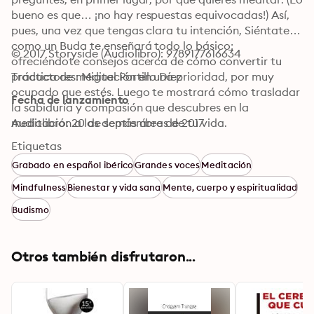
bueno es que… ¡no hay respuestas equivocadas!) Así, 
pues, una vez que tengas clara tu intención, Siéntate 
como un Buda te enseñará todo lo básico; 
© 2017 Storyside (Audiolibro): 9789177616634
ofreciéndote consejos acerca de cómo convertir tu 
práctica de meditación en una prioridad, por muy 
Traductores: Miguel Portillo Díez
ocupado que estés. Luego te mostrará cómo trasladar 
Fecha de lanzamiento
la sabiduría y compasión que descubres en la 
meditación a las demás áreas de tu vida.
Audiolibro: 20 de septiembre de 2017
Etiquetas
Grabado en español ibérico
Grandes voces
Meditación
Mindfulness
Bienestar y vida sana
Mente, cuerpo y espiritualidad
Budismo
Otros también disfrutaron...