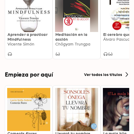
Aprender a practicar
Meditación en la
El cerebro que 
Mindfulness
acción
Vicente Simón
Chögyam Trungpa
Empieza por aquí
Ver todos los títulos
Comerás flores
Llevará tu nombre
La mala hija