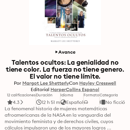
Avance
Talentos ocultos: La genialidad no
tiene color. La fuerza no tiene genero.
El valor no tiene límite.
Por
Margot Lee Shetterly
Con
Hayley Cresswell
Editorial
HarperCollins Espanol
12 calificaciones
Duración
Idioma
Formato
Categoría
4.3
12 h 51 m
Español
No ficción
La fenomenal historia de mujeres matemáticas 
afroamericanas de la NASA en la vanguardia del 
movimiento feminista y de derechos civiles, cuyos 
cálculos impulsaron uno de los mayores logros 