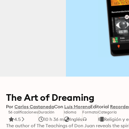
The Art of Dreaming
Por
Carlos Castaneda
Con
Luis Moreno
Editorial
Recorde
56 calificaciones
Duración
Idioma
Formato
Categoría
4.5
10 h 36 m
Inglés
Religión y e
The author of The Teachings of Don Juan reveals the spir