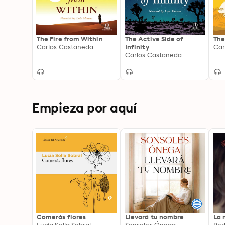
The Fire from Within
The Active Side of
The
Carlos Castaneda
Infinity
Car
Carlos Castaneda
Empieza por aquí
Comerás flores
Llevará tu nombre
La 