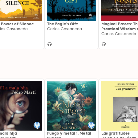
 Power of Silence
The Eagle's Gift
Magical Passes: T
los Castaneda
Carlos Castaneda
Practical Wisdom 
Shamans of Ancie
Carlos Castaneda
Mexico
mala hija
Fuego y metal 1. Metal
Las gratitudes