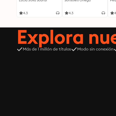
Lucía Solla Sobral
Sonsoles Ónega
Ped
4.3
4.3
4
Explora n
Más de 1 millón de títulos
Modo sin conexión