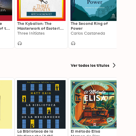
he
The Kybalion: The
The Second Ring of
The To
of the
Masterwork of Esoteric
Power
and D
nt
Wisdom for Living With
Three Initiates
Carlos Castaneda
Power and Purpose
Ver todos los títulos
La Biblioteca de la
El método Elisa
Yeste