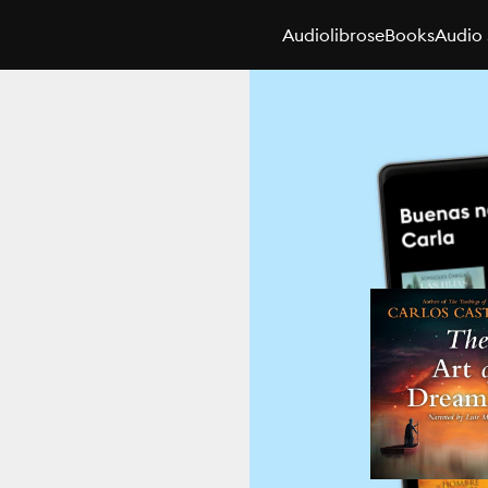
Audiolibros
eBooks
Audio 