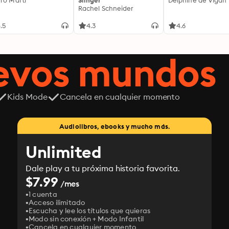
ro Martí
Slinger
Delphine de Vigan
Rachel Schneider
.5
4.3
4.6
uevos mundos
Kids Mode
Cancela en cualquier momento
Audiolibros, ebooks y mucho más.
Unlimited
Dale play a tu próxima historia favorita.
$7.99
/mes
1 cuenta
Acceso ilimitado
Escucha y lee los títulos que quieras
Modo sin conexión + Modo Infantil
Cancela en cualquier momento