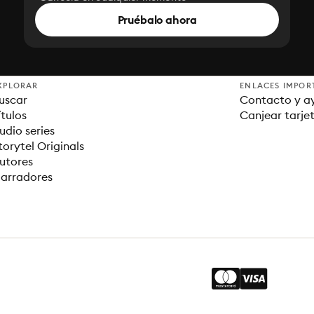
Pruébalo ahora
XPLORAR
ENLACES IMPOR
uscar
Contacto y a
ítulos
Canjear tarje
udio series
torytel Originals
utores
arradores