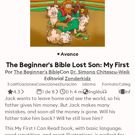
Avance
The Beginner's Bible Lost Son: My First
Por
The Beginner's Bible
Con
Dr. Simona Chitescu-Weik
Editorial
Zonderkidz
3 calificaciones
Colecciones
Duración
Idioma
Formato
Categor
4.3
1 de 8
0 h 4 m
Inglés
Infan
Jack wants to leave home and see the world, so his 
father gives him money. But Jack makes many 
mistakes, and soon all the money is gone. Will his 
father take him back? Will he still love him?
This My First I Can Read! book, with basic language, 
word repetition, and great illustrations, is perfect for 