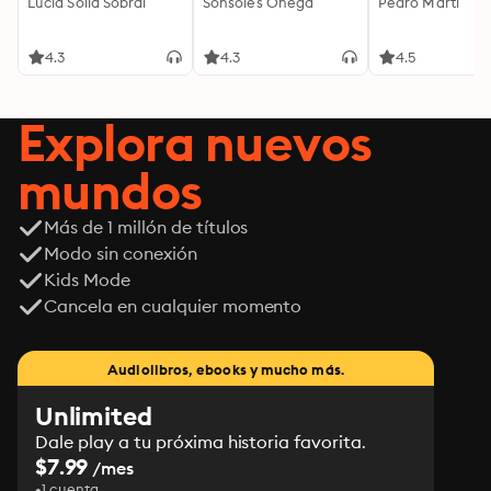
Lucía Solla Sobral
Sonsoles Ónega
Pedro Martí
4.3
4.3
4.5
Explora nuevos
mundos
Más de 1 millón de títulos
Modo sin conexión
Kids Mode
Cancela en cualquier momento
Audiolibros, ebooks y mucho más.
Unlimited
Dale play a tu próxima historia favorita.
$7.99
/mes
1 cuenta