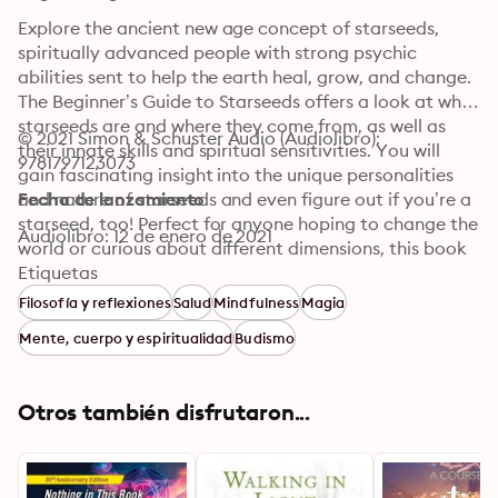
Explore the ancient new age concept of starseeds, 
spiritually advanced people with strong psychic 
abilities sent to help the earth heal, grow, and change. 
The Beginner’s Guide to Starseeds offers a look at who 
starseeds are and where they come from, as well as 
© 2021 Simon & Schuster Audio (Audiolibro): 
their innate skills and spiritual sensitivities. You will 
9781797123073
gain fascinating insight into the unique personalities 
and nature of starseeds and even figure out if you’re a 
Fecha de lanzamiento
starseed, too! Perfect for anyone hoping to change the 
Audiolibro: 12 de enero de 2021
world or curious about different dimensions, this book 
is an illuminating and enlightening look at life on a 
Etiquetas
higher plane of existence.
Filosofía y reflexiones
Salud
Mindfulness
Magia
Mente, cuerpo y espiritualidad
Budismo
Otros también disfrutaron...