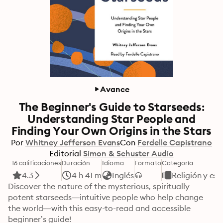
Avance
The Beginner's Guide to Starseeds:
Understanding Star People and
Finding Your Own Origins in the Stars
Por
Whitney Jefferson Evans
Con
Ferdelle Capistrano
Editorial
Simon & Schuster Audio
16 calificaciones
Duración
Idioma
Formato
Categoría
4.3
4 h 41 m
Inglés
Religión y esp
Discover the nature of the mysterious, spiritually 
potent starseeds—intuitive people who help change 
the world—with this easy-to-read and accessible 
beginner’s guide!