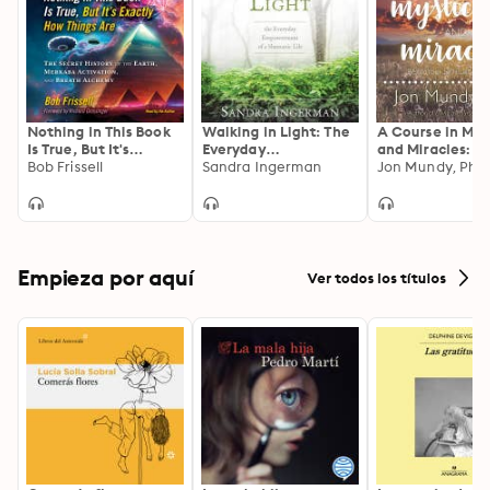
Nothing in This Book
Walking in Light: The
A Course in Mys
Is True, But It's
Everyday
and Miracles: B
Exactly How Things
Bob Frissell
Empowerment of a
Sandra Ingerman
Your Spiritual
Jon Mundy, PhD
Are: The Secret
Shamanic Life
Adventure
History of the Earth,
Merkaba Activation,
and Breath Alchemy
Empieza por aquí
Ver todos los títulos