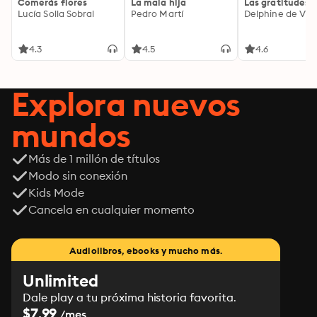
Comerás flores
La mala hija
Las gratitudes
Lucía Solla Sobral
Pedro Martí
Delphine de Vig
4.3
4.5
4.6
Explora nuevos
mundos
Más de 1 millón de títulos
Modo sin conexión
Kids Mode
Cancela en cualquier momento
Audiolibros, ebooks y mucho más.
Unlimited
Dale play a tu próxima historia favorita.
$7.99
/mes