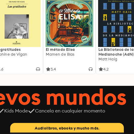
 gratitudes
El método Elisa
La Biblioteca de la
phine de Vigan
Mamen de Blas
Medianoche (AdN)
Matt Haig
.6
3.4
4.2
uevos mundos
Kids Mode
Cancela en cualquier momento
Audiolibros, ebooks y mucho más.