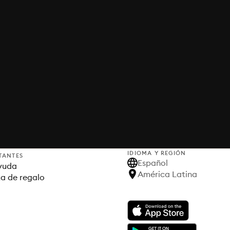
IDIOMA Y REGIÓN
TANTES
Español
yuda
América Latina
ta de regalo