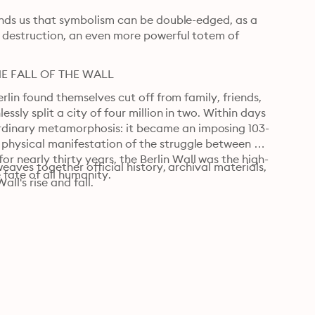
inds us that symbolism can be double-edged, as a 
 destruction, an even more powerful totem of 
E FALL OF THE WALL
rlin found themselves cut off from family, friends, 
ssly split a city of four million in two. Within days 
dinary metamorphosis: it became an imposing 103-
physical manifestation of the struggle between 
 nearly thirty years, the Berlin Wall was the high-
weaves together official history, archival materials, 
 fate of all humanity.
ll's rise and fall.