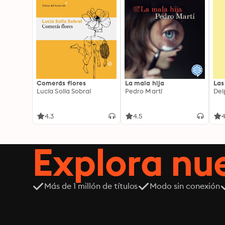
Comerás flores
La mala hija
Las
Lucía Solla Sobral
Pedro Martí
Del
4.3
4.5
4
Explora n
Más de 1 millón de títulos
Modo sin conexión