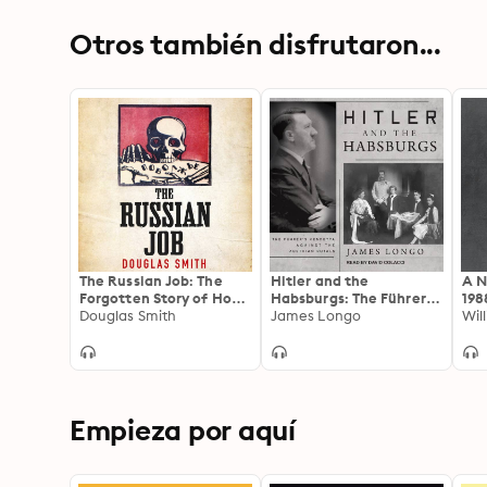
Otros también disfrutaron...
The Russian Job: The
Hitler and the
A N
Forgotten Story of How
Habsburgs: The Führer's
198
America Saved the
Douglas Smith
Vendetta Against the
James Longo
Wil
Soviet Union from
Austrian Royals
Famine
Empieza por aquí