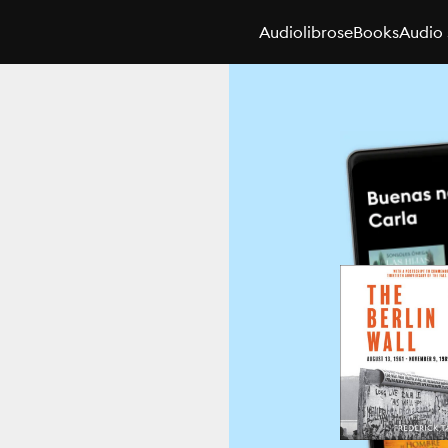
Audiolibros
eBooks
Audio 