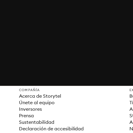
COMPAÑÍA
E
Acerca de Storytel
B
Únete al equipo
T
Inversores
A
Prensa
S
Sustentabilidad
A
Declaración de accesibilidad
N