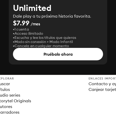
Unlimited
Dale play a tu próxima historia favorita.
$7.99
/mes
1 cuenta
Acceso ilimitado
Escucha y lee los títulos que quieras
Modo sin conexión + Modo Infantil
Cancela en cualquier momento
Pruébalo ahora
XPLORAR
ENLACES IMPOR
uscar
Contacto y a
ítulos
Canjear tarje
udio series
torytel Originals
utores
arradores