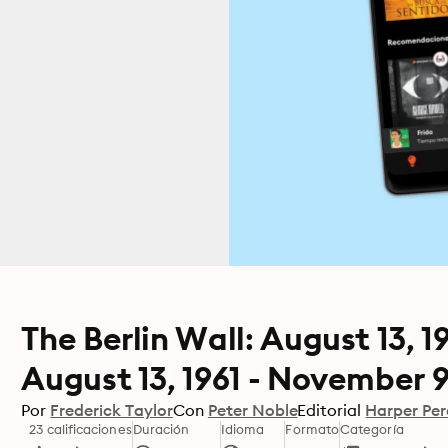
The Berlin Wall: August 13, 
August 13, 1961 - November 9
Por
Frederick Taylor
Con
Peter Noble
Editorial
Harper Per
23 calificaciones
Duración
Idioma
Formato
Categoría