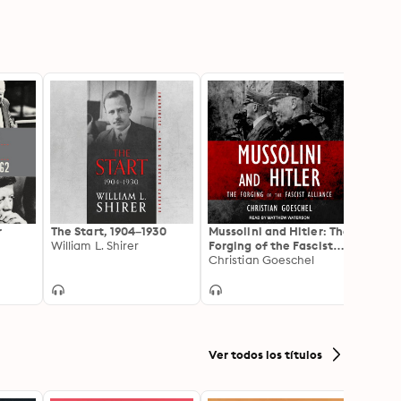
r
The Start, 1904–1930
Mussolini and Hitler: The
Mosco
William L. Shirer
Forging of the Fascist
25,199
Alliance
Christian Goeschel
the S
Conor
Ver todos los títulos