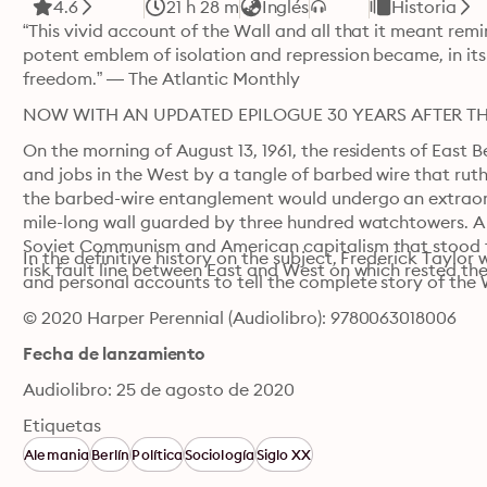
4.6
21 h 28 m
Inglés
Historia
“This vivid account of the Wall and all that it meant rem
potent emblem of isolation and repression became, in its
freedom.” — The Atlantic Monthly
NOW WITH AN UPDATED EPILOGUE 30 YEARS AFTER TH
On the morning of August 13, 1961, the residents of East Be
and jobs in the West by a tangle of barbed wire that ruthle
the barbed-wire entanglement would undergo an extraor
mile-long wall guarded by three hundred watchtowers. A 
Soviet Communism and American capitalism that stood for
In the definitive history on the subject, Frederick Taylor 
risk fault line between East and West on which rested the
and personal accounts to tell the complete story of the Wa
© 2020 Harper Perennial (Audiolibro): 9780063018006
Fecha de lanzamiento
Audiolibro: 25 de agosto de 2020
Etiquetas
Alemania
Berlín
Política
Sociología
Siglo XX