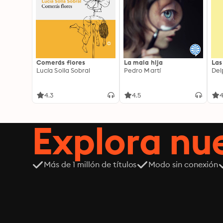
Comerás flores
La mala hija
Las
Lucía Solla Sobral
Pedro Martí
Del
4.3
4.5
4
Explora n
Más de 1 millón de títulos
Modo sin conexión