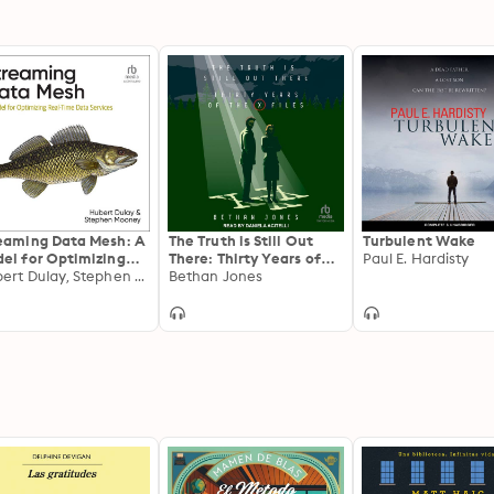
eaming Data Mesh: A
The Truth is Still Out
Turbulent Wake
el for Optimizing
There: Thirty Years of
Paul E. Hardisty
l-Time Data Services
Hubert Dulay, Stephen Mooney
the X-Files
Bethan Jones