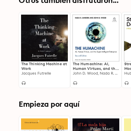
Otros también disfrutaron...
The Thinking Machine at
The Humachine: AI,
Str
Work
Human Virtues, and the
Mod
Jacques Futrelle
Superintelligent
John D. Wood, Nada R. Sanders
Rea
Enterprise, Second
Edition
Empieza por aquí