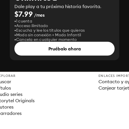
Dale play a tu próxima historia favorita.
$7.99
/mes
1 cuenta
Acceso ilimitado
Escucha y lee los títulos que quieras
Modo sin conexión + Modo Infantil
Cancela en cualquier momento
Pruébalo ahora
XPLORAR
ENLACES IMPOR
uscar
Contacto y a
ítulos
Canjear tarje
udio series
torytel Originals
utores
arradores