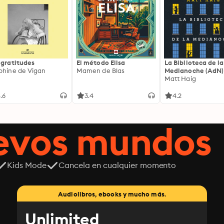
 gratitudes
El método Elisa
La Biblioteca de la
phine de Vigan
Mamen de Blas
Medianoche (AdN)
Matt Haig
.6
3.4
4.2
uevos mundos
Kids Mode
Cancela en cualquier momento
Audiolibros, ebooks y mucho más.
Unlimited