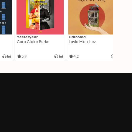
Yesteryear
Carcoma
La no
Caro Claire Burke
Layla Martínez
(Insp
1)
Carm
3.9
4.2
4.3