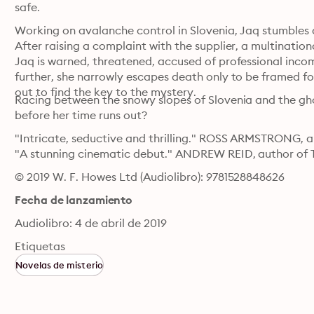
safe. 
Working on avalanche control in Slovenia, Jaq stumbles 
After raising a complaint with the supplier, a multinati
Jaq is warned, threatened, accused of professional inc
further, she narrowly escapes death only to be framed fo
out to find the key to the mystery.
Racing between the snowy slopes of Slovenia and the ghos
before her time runs out?
"Intricate, seductive and thrilling." ROSS ARMSTRONG, a
"A stunning cinematic debut." ANDREW REID, author of 
© 2019 W. F. Howes Ltd (Audiolibro): 9781528848626
Fecha de lanzamiento
Audiolibro: 4 de abril de 2019
Etiquetas
Novelas de misterio