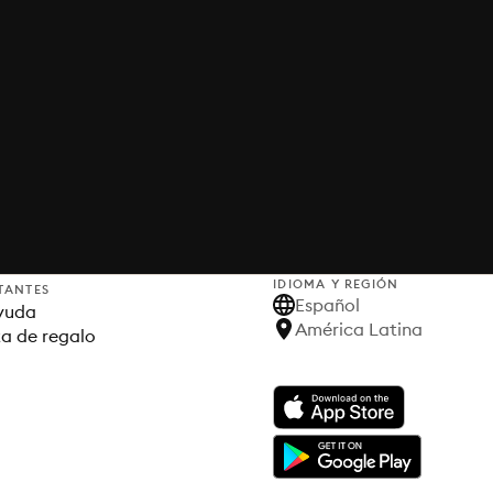
IDIOMA Y REGIÓN
TANTES
Español
yuda
América Latina
ta de regalo