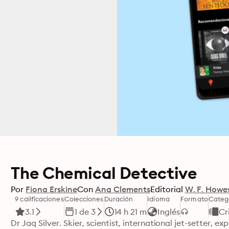
The Chemical Detective
Por
Fiona Erskine
Con
Ana Clements
Editorial
W. F. Howe
9 calificaciones
Colecciones
Duración
Idioma
Formato
Categ
3.1
1 de 3
14 h 21 m
Inglés
Cr
Dr Jaq Silver. Skier, scientist, international jet-setter, e