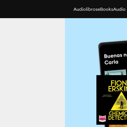
Audiolibros
eBooks
Audio 