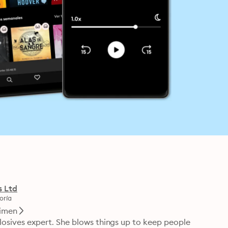
s Ltd
oría
imen
xplosives expert. She blows things up to keep people 