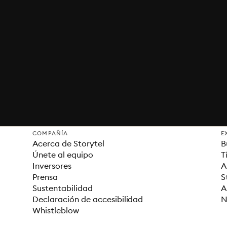
COMPAÑÍA
E
Acerca de Storytel
B
Únete al equipo
T
Inversores
A
Prensa
S
Sustentabilidad
A
Declaración de accesibilidad
N
Whistleblow