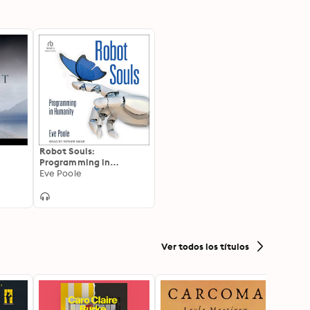
Robot Souls:
Programming in
Humanity
Eve Poole
Ver todos los títulos