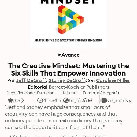
Avance
The Creative Mindset: Mastering the
Six Skills That Empower Innovation
Por
Jeff DeGraff
Staney DeGraff
Con
Caroline Miller
Editorial
Berrett-Koehler Publishers
11 calificaciones
Duración
Idioma
Formato
Categoría
3.5
4 h 54 m
Inglés
Negocios y 
“Jeff and Staney emphasize that small acts of 
creativity can have huge consequences and that 
ordinary people can do extraordinary things if they 
can see the opportunities in front of them. ”