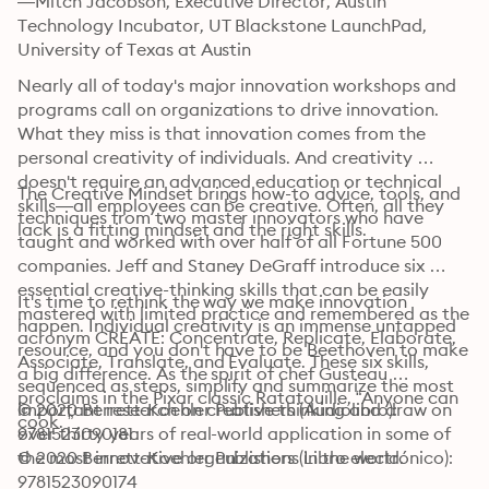
—Mitch Jacobson, Executive Director, Austin 
Technology Incubator, UT Blackstone LaunchPad, 
University of Texas at Austin
Nearly all of today's major innovation workshops and 
programs call on organizations to drive innovation. 
What they miss is that innovation comes from the 
personal creativity of individuals. And creativity 
doesn't require an advanced education or technical 
The Creative Mindset brings how-to advice, tools, and 
skills—all employees can be creative. Often, all they 
techniques from two master innovators who have 
lack is a fitting mindset and the right skills. 
taught and worked with over half of all Fortune 500 
companies. Jeff and Staney DeGraff introduce six 
essential creative-thinking skills that can be easily 
It's time to rethink the way we make innovation 
mastered with limited practice and remembered as the 
happen. Individual creativity is an immense untapped 
acronym CREATE: Concentrate, Replicate, Elaborate, 
resource, and you don't have to be Beethoven to make 
Associate, Translate, and Evaluate. These six skills, 
a big difference. As the spirit of chef Gusteau 
sequenced as steps, simplify and summarize the most 
proclaims in the Pixar classic Ratatouille, “Anyone can 
important research on creative thinking and draw on 
© 2020 Berrett-Koehler Publishers (Audiolibro): 
cook. ”
over thirty years of real-world application in some of 
9781523090181
© 2020 Berrett-Koehler Publishers (Libro electrónico): 
the most innovative organizations in the world. 
9781523090174