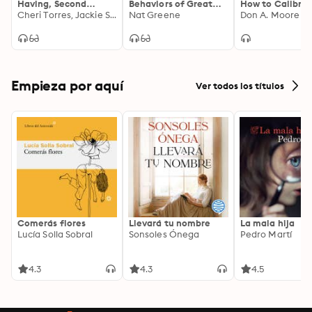
Having, Second
Behaviors of Great
How to Calibra
Edition: Using
Cheri Torres, Jackie Stavros
Problem Solvers
Nat Greene
Your Decisions 
Don A. Moore
Appreciative Inquiry
to Fuel Productive
and Meaningful
Engagement
Empieza por aquí
Ver todos los títulos
Comerás flores
Llevará tu nombre
La mala hija
Lucía Solla Sobral
Sonsoles Ónega
Pedro Martí
4.3
4.3
4.5