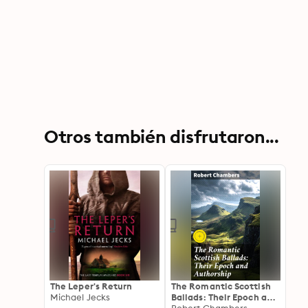
Otros también disfrutaron...
The Leper's Return
The Romantic Scottish
Michael Jecks
Ballads: Their Epoch and