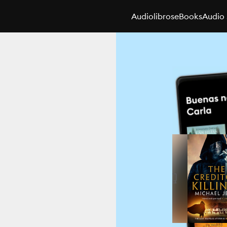
Audiolibros
eBooks
Audio 