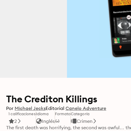
The Crediton Killings
Por
Michael Jecks
Editorial
Canelo Adventure
1 calificaciones
Idioma
Formato
Categoría
2
Inglés
Crimen
The first death was horrifying, the second was awful… the