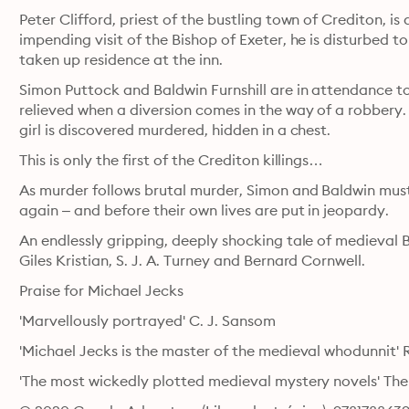
Peter Clifford, priest of the bustling town of Crediton, i
impending visit of the Bishop of Exeter, he is disturbed 
taken up residence at the inn.
Simon Puttock and Baldwin Furnshill are in attendance to 
relieved when a diversion comes in the way of a robbery. 
girl is discovered murdered, hidden in a chest.
This is only the first of the Crediton killings…
As murder follows brutal murder, Simon and Baldwin must di
again – and before their own lives are put in jeopardy.
An endlessly gripping, deeply shocking tale of medieval Br
Giles Kristian, S. J. A. Turney and Bernard Cornwell.
Praise for Michael Jecks
'Marvellously portrayed' C. J. Sansom
'Michael Jecks is the master of the medieval whodunnit'
'The most wickedly plotted medieval mystery novels' The