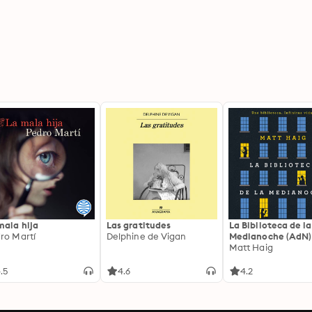
mala hija
Las gratitudes
La Biblioteca de la
ro Martí
Delphine de Vigan
Medianoche (AdN)
Matt Haig
.5
4.6
4.2