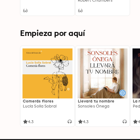
Authorship: Enriched
Robert Chambers
edition. Unraveling the
Mysteries of Scottish
Ballad Authorship
Empieza por aquí
Comerás flores
Llevará tu nombre
La 
Lucía Solla Sobral
Sonsoles Ónega
Ped
4.3
4.3
4