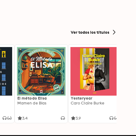
Ver todos los títulos
El método Elisa
Yesteryear
Carc
Mamen de Blas
Caro Claire Burke
Layla
3.4
3.9
4.2