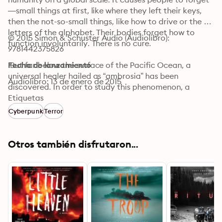
—small things at first, like where they left their keys, 
then the not-so-small things, like how to drive or the 
letters of the alphabet. Their bodies forget how to 
© 2015 Simon & Schuster Audio (Audiolibro): 
function involuntarily. There is no cure.

9781442375826
 But far below the surface of the Pacific Ocean, a 
Fecha de lanzamiento
universal healer hailed as “ambrosia” has been 
Audiolibro: 13 de enero de 2015
discovered. In order to study this phenomenon, a 
special research lab has been built eight miles under 
Etiquetas
the sea’s surface. But when the station goes 
Cyberpunk
Terror
incommunicado, a brave few descend through the 
lightless fathoms in hopes of unraveling the mysteries 
lurking at those crushing depths…and perhaps to 
Otros también disfrutaron...
encounter an evil blacker than anything one could 
possibly imagine.