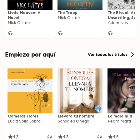
Little Heaven: A
The Troop
The Ritual: An
Novel
Nick Cutter
Unsettling, Spin
Nick Cutter
Chilling Thrille
Adam Nevill
a Major Film
Empieza por aquí
Ver todos los títulos
Comerás flores
Llevará tu nombre
La mala hija
Lucía Solla Sobral
Sonsoles Ónega
Pedro Martí
4.3
4.3
4.5