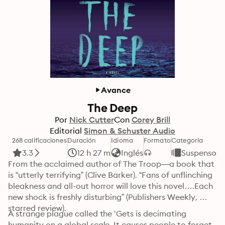
Avance
The Deep
Por
Nick Cutter
Con
Corey Brill
Editorial
Simon & Schuster Audio
268 calificaciones
Duración
Idioma
Formato
Categoría
3.3
12 h 27 m
Inglés
Suspenso y 
From the acclaimed author of The Troop—a book that 
is “utterly terrifying” (Clive Barker). “Fans of unflinching 
bleakness and all-out horror will love this novel….Each 
new shock is freshly disturbing” (Publishers Weekly, 
starred review).
A strange plague called the ‘Gets is decimating 
humanity on a global scale. It causes people to forget