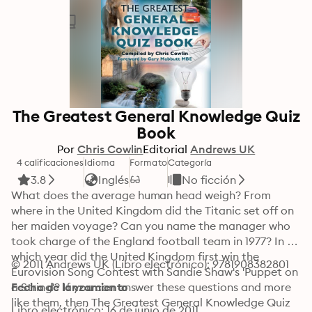
The Greatest General Knowledge Quiz
Book
Por
Chris Cowlin
Editorial
Andrews UK
4 calificaciones
Idioma
Formato
Categoría
3.8
Inglés
No ficción
What does the average human head weigh? From 
where in the United Kingdom did the Titanic set off on 
her maiden voyage? Can you name the manager who 
took charge of the England football team in 1977? In 
which year did the United Kingdom first win the 
© 2011 Andrews UK (Libro electrónico): 9781908382801
Eurovision Song Contest with Sandie Shaw's 'Puppet on 
a String'? If you can answer these questions and more 
Fecha de lanzamiento
like them, then The Greatest General Knowledge Quiz 
Libro electrónico: 16 de junio de 2011