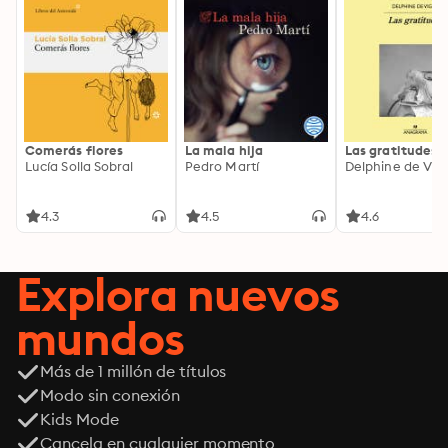
Comerás flores
La mala hija
Las gratitudes
Lucía Solla Sobral
Pedro Martí
Delphine de Vig
4.3
4.5
4.6
Explora nuevos
mundos
Más de 1 millón de títulos
Modo sin conexión
Kids Mode
Cancela en cualquier momento