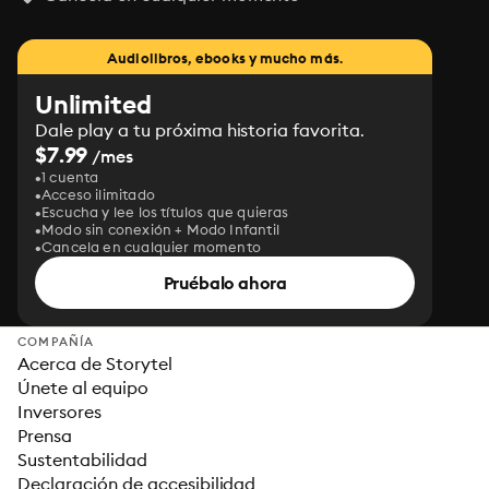
Audiolibros, ebooks y mucho más.
Unlimited
Dale play a tu próxima historia favorita.
$7.99
/mes
1 cuenta
Acceso ilimitado
Escucha y lee los títulos que quieras
Modo sin conexión + Modo Infantil
Cancela en cualquier momento
Pruébalo ahora
COMPAÑÍA
Acerca de Storytel
Únete al equipo
Inversores
Prensa
Sustentabilidad
Declaración de accesibilidad