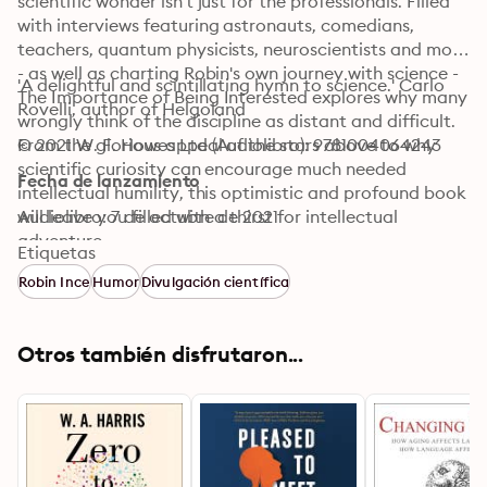
scientific wonder isn't just for the professionals. Filled 
with interviews featuring astronauts, comedians, 
teachers, quantum physicists, neuroscientists and more 
- as well as charting Robin's own journey with science - 
'A delightful and scintillating hymn to science.' Carlo 
The Importance of Being Interested explores why many 
Rovelli, author of Helgoland
wrongly think of the discipline as distant and difficult. 
From the glorious appeal of the stars above to why 
© 2021 W. F. Howes Ltd (Audiolibro): 9781004064243
scientific curiosity can encourage much needed 
Fecha de lanzamiento
intellectual humility, this optimistic and profound book 
will leave you filled with a thirst for intellectual 
Audiolibro: 7 de octubre de 2021
adventure.
Etiquetas
Robin Ince
Humor
Divulgación científica
Otros también disfrutaron...