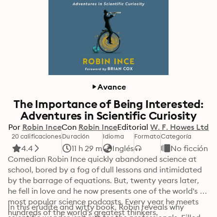
Avance
The Importance of Being Interested:
Adventures in Scientific Curiosity
Por
Robin Ince
Con
Robin Ince
Editorial
W. F. Howes Ltd
20 calificaciones
Duración
Idioma
Formato
Categoría
4.4
11 h 29 m
Inglés
No ficción
Comedian Robin Ince quickly abandoned science at 
school, bored by a fog of dull lessons and intimidated 
by the barrage of equations. But, twenty years later, 
he fell in love and he now presents one of the world's 
most popular science podcasts. Every year he meets 
In this erudite and witty book, Robin reveals why 
hundreds of the world's greatest thinkers.