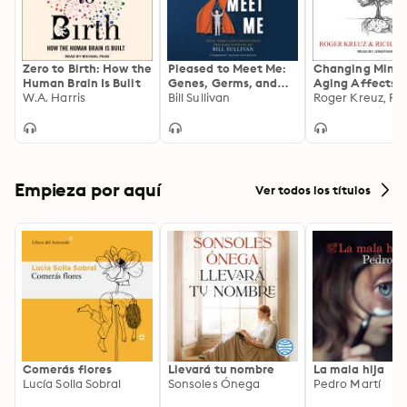
Zero to Birth: How the
Pleased to Meet Me:
Changing Minds
Human Brain Is Built
Genes, Germs, and
Aging Affects
W.A. Harris
the Curious Forces
Bill Sullivan
Language and 
That Make Us Who We
Language Affec
Are
Aging
Empieza por aquí
Ver todos los títulos
Comerás flores
Llevará tu nombre
La mala hija
Lucía Solla Sobral
Sonsoles Ónega
Pedro Martí