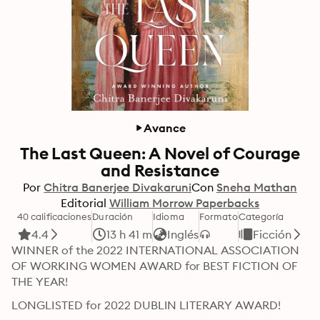
Avance
The Last Queen: A Novel of Courage
and Resistance
Por
Chitra Banerjee Divakaruni
Con
Sneha Mathan
Editorial
William Morrow Paperbacks
40 calificaciones
Duración
Idioma
Formato
Categoría
4.4
13 h 41 m
Inglés
Ficción
WINNER of the 2022 INTERNATIONAL ASSOCIATION 
OF WORKING WOMEN AWARD for BEST FICTION OF 
THE YEAR!
LONGLISTED for 2022 DUBLIN LITERARY AWARD!