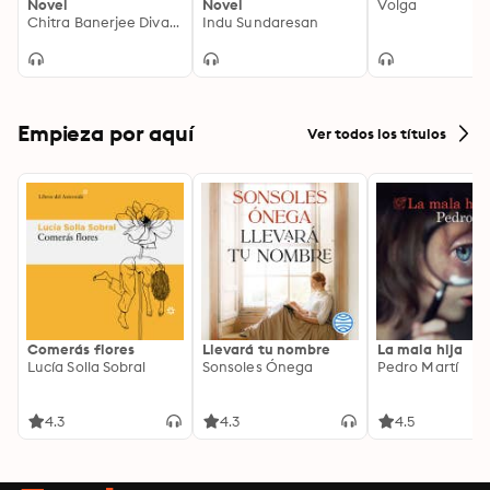
Novel
Novel
Volga
Chitra Banerjee Divakaruni
Indu Sundaresan
Empieza por aquí
Ver todos los títulos
Comerás flores
Llevará tu nombre
La mala hija
Lucía Solla Sobral
Sonsoles Ónega
Pedro Martí
4.3
4.3
4.5