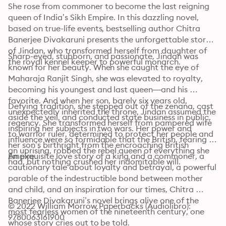
She rose from commoner to become the last reigning 
queen of India’s Sikh Empire. In this dazzling novel, 
based on true-life events, bestselling author Chitra 
Banerjee Divakaruni presents the unforgettable story 
of Jindan, who transformed herself from daughter of 
Sharp-eyed, stubborn, and passionate, Jindan was 
the royal kennel keeper to powerful monarch. 
known for her beauty. When she caught the eye of 
Maharaja Ranjit Singh, she was elevated to royalty, 
becoming his youngest and last queen—and his 
favorite. And when her son, barely six years old, 
Defying tradition, she stepped out of the zenana, cast 
unexpectedly inherited the throne, Jindan assumed the 
aside the veil, and conducted state business in public, 
regency. She transformed herself from pampered wife 
inspiring her subjects in two wars. Her power and 
to warrior ruler, determined to protect her people and 
influence were so formidable that the British, fearing 
her son’s birthright from the encroaching British 
an uprising, robbed the rebel queen of everything she 
Empire.
An exquisite love story of a king and a commoner, a 
had, but nothing crushed her indomitable will.
cautionary tale about loyalty and betrayal, a powerful 
parable of the indestructible bond between mother 
and child, and an inspiration for our times, Chitra 
Banerjee Divakaruni’s novel brings alive one of the 
© 2022 William Morrow Paperbacks (Audiolibro): 
most fearless women of the nineteenth century, one 
9780063161900
whose story cries out to be told.