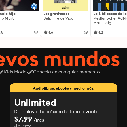
mala hija
Las gratitudes
La Biblioteca de la
ro Martí
Delphine de Vigan
Medianoche (AdN)
Matt Haig
.5
4.6
4.2
uevos mundos
Kids Mode
Cancela en cualquier momento
Audiolibros, ebooks y mucho más.
Unlimited
Dale play a tu próxima historia favorita.
$7.99
/mes
1 cuenta