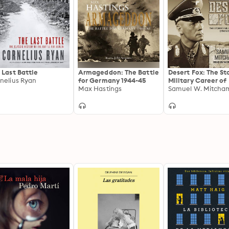
 Last Battle
Armageddon: The Battle
Desert Fox: The St
nelius Ryan
for Germany 1944-45
Military Career of
Max Hastings
Rommel
Samuel W. Mitcham,