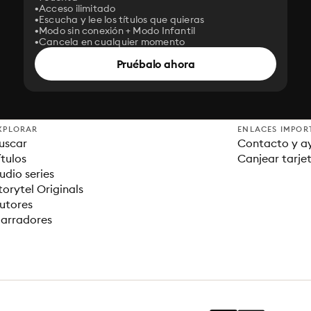
Acceso ilimitado
Escucha y lee los títulos que quieras
Modo sin conexión + Modo Infantil
Cancela en cualquier momento
Pruébalo ahora
XPLORAR
ENLACES IMPOR
uscar
Contacto y a
ítulos
Canjear tarje
udio series
torytel Originals
utores
arradores