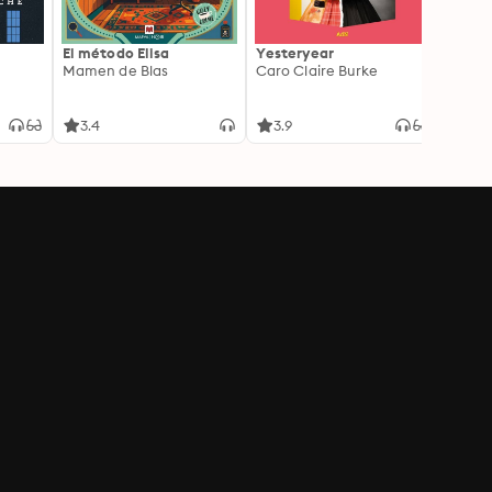
El método Elisa
Yesteryear
Carc
Mamen de Blas
Caro Claire Burke
Layla
3.4
3.9
4.2