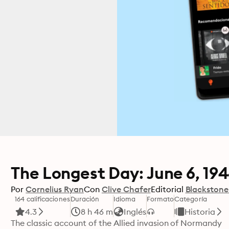
The Longest Day: June 6, 19
Por
Cornelius Ryan
Con
Clive Chafer
Editorial
Blackstone
164 calificaciones
Duración
Idioma
Formato
Categoría
4.3
8 h 46 m
Inglés
Historia
The classic account of the Allied invasion of Normandy