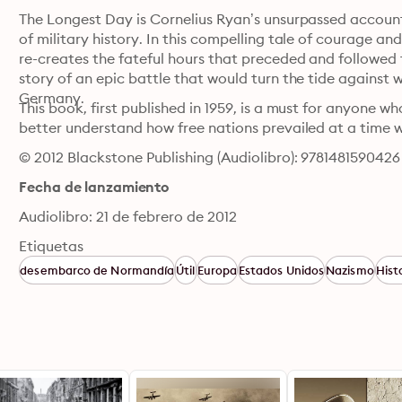
The Longest Day is Cornelius Ryan’s unsurpassed account
of military history. In this compelling tale of courage an
re-creates the fateful hours that preceded and followed 
story of an epic battle that would turn the tide against 
Germany.
This book, first published in 1959, is a must for anyone wh
better understand how free nations prevailed at a time 
© 2012 Blackstone Publishing (Audiolibro): 9781481590426
Fecha de lanzamiento
Audiolibro: 21 de febrero de 2012
Etiquetas
desembarco de Normandía
Útil
Europa
Estados Unidos
Nazismo
Histo