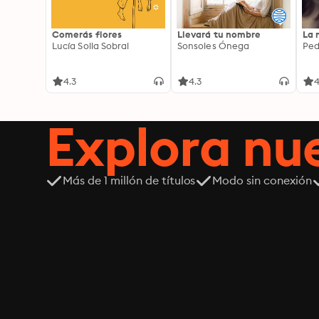
Comerás flores
Llevará tu nombre
La 
Lucía Solla Sobral
Sonsoles Ónega
Ped
4.3
4.3
4
Explora n
Más de 1 millón de títulos
Modo sin conexión