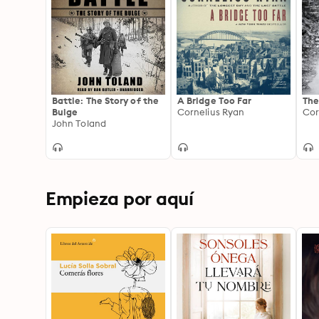
Battle: The Story of the
A Bridge Too Far
The
Bulge
Cornelius Ryan
Cor
John Toland
Empieza por aquí