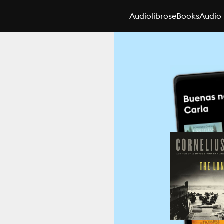
Audiolibros
eBooks
Audio 