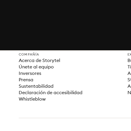
COMPAÑÍA
E
Acerca de Storytel
B
Únete al equipo
T
Inversores
A
Prensa
S
Sustentabilidad
A
Declaración de accesibilidad
N
Whistleblow