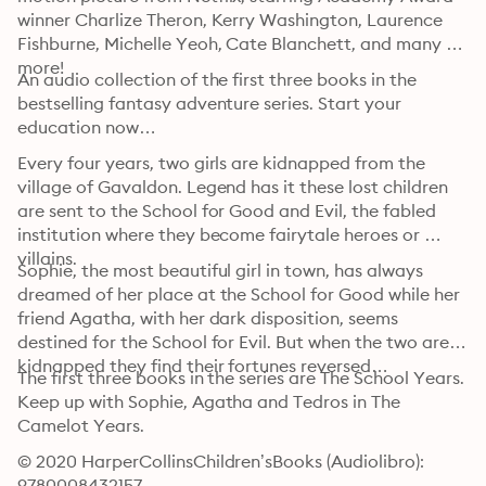
winner Charlize Theron, Kerry Washington, Laurence 
Fishburne, Michelle Yeoh, Cate Blanchett, and many 
more! 
An audio collection of the first three books in the 
bestselling fantasy adventure series. Start your 
education now…
Every four years, two girls are kidnapped from the 
village of Gavaldon. Legend has it these lost children 
are sent to the School for Good and Evil, the fabled 
institution where they become fairytale heroes or 
villains.
Sophie, the most beautiful girl in town, has always 
dreamed of her place at the School for Good while her 
friend Agatha, with her dark disposition, seems 
destined for the School for Evil. But when the two are 
kidnapped they find their fortunes reversed…
The first three books in the series are The School Years. 
Keep up with Sophie, Agatha and Tedros in The 
Camelot Years.
© 2020 HarperCollinsChildren’sBooks (Audiolibro): 
9780008432157