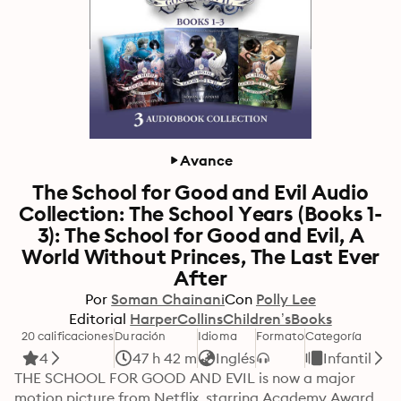
Avance
The School for Good and Evil Audio
Collection: The School Years (Books 1-
3): The School for Good and Evil, A
World Without Princes, The Last Ever
After
Por
Soman Chainani
Con
Polly Lee
Editorial
HarperCollinsChildren’sBooks
20 calificaciones
Duración
Idioma
Formato
Categoría
4
47 h 42 m
Inglés
Infantil
THE SCHOOL FOR GOOD AND EVIL is now a major 
motion picture from Netflix, starring Academy Award 