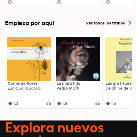
Empieza por aquí
Ver todos los títulos
Comerás flores
La mala hija
Las gratitudes
Lucía Solla Sobral
Pedro Martí
Delphine de Vig
4.3
4.5
4.6
Explora nuevos