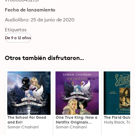
Fecha de lanzamiento
Audiolibro: 25 de junio de 2020
Etiquetas
De 9 a 12 años
Otros también disfrutaron...
The School for Good
One True King: Now a
The Field Guide
and Evil
Netflix Originals
Soman Chainani
Movie
Soman Chainani