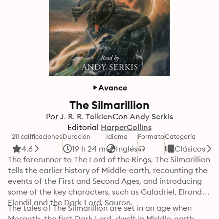
Avance
The Silmarillion
Por
J. R. R. Tolkien
Con
Andy Serkis
Editorial
HarperCollins
211 calificaciones
Duración
Idioma
Formato
Categoría
4.6
19 h 24 m
Inglés
Clásicos
The forerunner to The Lord of the Rings, The Silmarillion 
tells the earlier history of Middle-earth, recounting the 
events of the First and Second Ages, and introducing 
some of the key characters, such as Galadriel, Elrond, 
Elendil and the Dark Lord, Sauron.
The tales of The Silmarillion are set in an age when 
Morgoth, the first Dark Lord, dwelt in Middle-earth, 