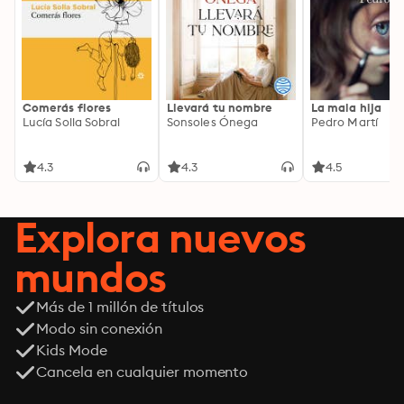
Comerás flores
Llevará tu nombre
La mala hija
Lucía Solla Sobral
Sonsoles Ónega
Pedro Martí
4.3
4.3
4.5
Explora nuevos
mundos
Más de 1 millón de títulos
Modo sin conexión
Kids Mode
Cancela en cualquier momento