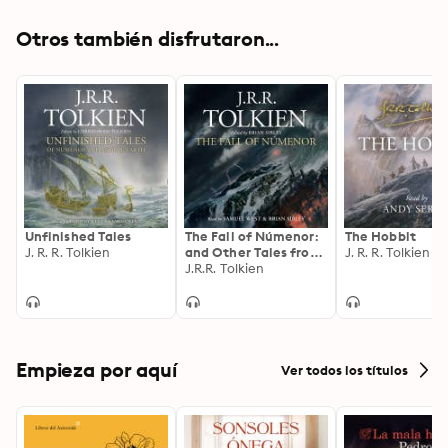
Otros también disfrutaron...
Unfinished Tales
The Fall of Númenor:
The Hobbit
J. R. R. Tolkien
and Other Tales from
J. R. R. Tolkien
the Second Age of
J.R.R. Tolkien
Middle-earth
Empieza por aquí
Ver todos los títulos