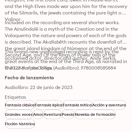
and the High Elves made war upon him for the recovery 
of the Silmarils, the jewels containing the pure light of 
Valinor.
Included on the recording are several shorter works. 
The Ainulindalë is a myth of the Creation and in the 
Valaquenta the nature and powers of each of the gods 
is described. The Akallabêth recounts the downfall of 
the great island kingdom of Númenor at the end of the 
This brand-new unabridged recording is read by the 
Second Age, and Of the Rings of Power tells of the 
acclaimed actor, director and author, Andy Serkis.
great events at the end of the Third Age, as narrated in 
The Lord of the Rings.
© 2023 HarperCollins (Audiolibro): 9780008585884
Fecha de lanzamiento
Audiolibro: 22 de junio de 2023
Etiquetas
Fantasía clásica
Fantasía épica
Fantasía mítica
Acción y aventura
Grandes voces
Amor
Aventura
Poesía
Novelas de formación
Ficción histórica