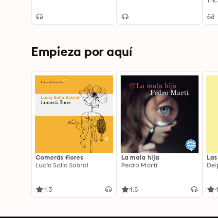
rom
Tri
sea
aut
sen
Lev
Empieza por aquí
Comerás flores
La mala hija
Las
Lucía Solla Sobral
Pedro Martí
Del
4.3
4.5
4