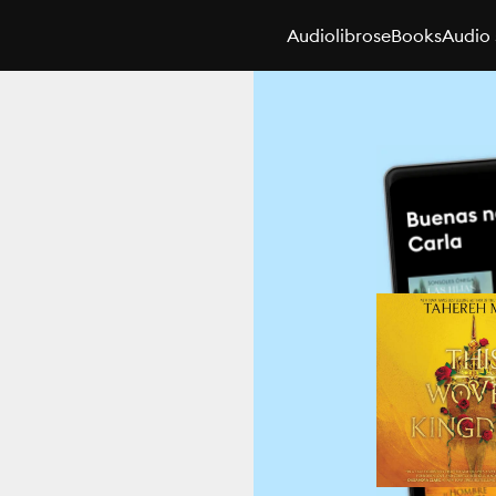
Audiolibros
eBooks
Audio 