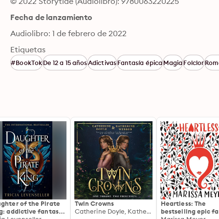
© 2022 Storytide (Audiolibro): 9780063220225
Fecha de lanzamiento
Audiolibro: 1 de febrero de 2022
Etiquetas
#BookTok
De 12 a 15 años
Adictivas
Fantasía épica
Magia
Folclor
Rom
ghter of the Pirate
Twin Crowns
Heartless: The
g: addictive fantasy
Catherine Doyle, Katherine Webber
bestselling epic f