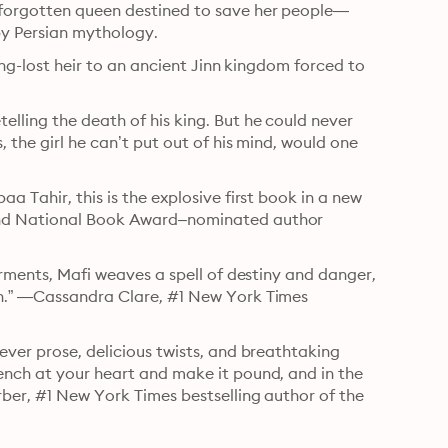
g-forgotten queen destined to save her people—
 by Persian mythology.
ong-lost heir to an ancient Jinn kingdom forced to 
lling the death of his king. But he could never 
 the girl he can’t put out of his mind, would one 
a Tahir, this is the explosive first book in a new 
and National Book Award–nominated author 
arments, Mafi weaves a spell of destiny and danger, 
on.” —Cassandra Clare, #1 New York Times 
ever prose, delicious twists, and breathtaking 
ench at your heart and make it pound, and in the 
rber, #1 New York Times bestselling author of the 