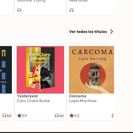
Jasmine Young
Alex Aster
Ver todos los títulos
Yesteryear
Carcoma
La no
Caro Claire Burke
Layla Martínez
(Insp
1)
Carm
3.9
4.2
4.3