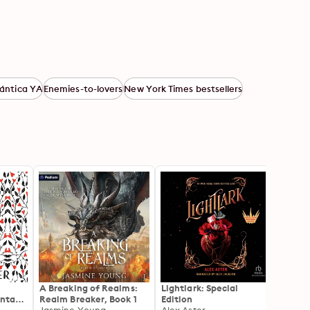
ántica YA
Enemies-to-lovers
New York Times bestsellers
A Breaking of Realms:
Lightlark: Special
Serpe
antasy
Realm Breaker, Book 1
Edition
Shelb