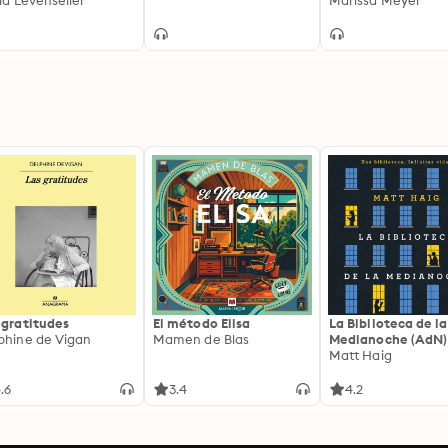
ance on the high
cia Levenseller
fairytale retelling
Marissa Meyer
s from bestselling
hor and TikTok
sation Tricia
enseller
 gratitudes
El método Elisa
La Biblioteca de la
phine de Vigan
Mamen de Blas
Medianoche (AdN)
Matt Haig
.6
3.4
4.2