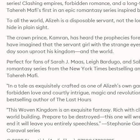
series! Clashing empires, forbidden romance, and a lon
Tahereh Mafi’s first in an epic romantasy series inspired
To all the world, Alizeh is a disposable servant, not the l
hide in plain sight.
The crown prince, Kamran, has heard the prophecies forete
have imagined that the servant girl with the strange eyes,
day soon uproot his kingdom—and the world.
Perfect for fans of Sarah J. Maas, Leigh Bardugo, and Saba
romantasy series from the New York Times bestselling 
Tahereh Mafi.
“In a tale as exquisitely crafted as one of Alizeh’s own g
forbidden love and courtly intrigue, magic and revoluti
bestselling author of The Last Hours
“This Woven Kingdom is an exquisite fantasy. Rich with cl
world building. Prepare to be destroyed—this one will wr
end it will leave you entirely speechless.” —Stephanie Ga
Caraval series