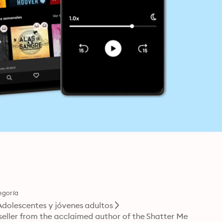
egoría
Adolescentes y jóvenes adultos
ller from the acclaimed author of the Shatter Me 