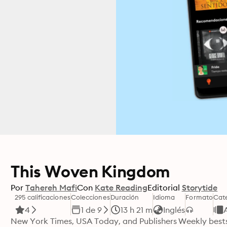
This Woven Kingdom
Por
Tahereh Mafi
Con
Kate Reading
Editorial
Storytide
295 calificaciones
Colecciones
Duración
Idioma
Formato
Cat
4
1 de 9
13 h 21 m
Inglés
New York Times, USA Today, and Publishers Weekly bestse