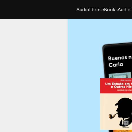
Audiolibros
eBooks
Audio 