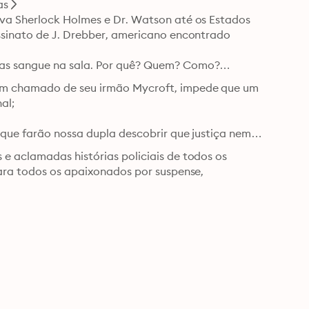
as
va Sherlock Holmes e Dr. Watson até os Estados 
ssinato de J. Drebber, americano encontrado 
as sangue na sala. Por quê? Quem? Como?

um chamado de seu irmão Mycroft, impede que um 
l;

que farão nossa dupla descobrir que justiça nem 
e aclamadas histórias policiais de todos os 
ara todos os apaixonados por suspense, 