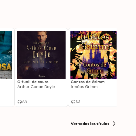
O funil de couro
Contos de Grimm
avent
Arthur Conan Doyle
Irmãos Grimm
cartõ
conto
Antho
Sherl
conto
Sherl
Ver todos los títulos