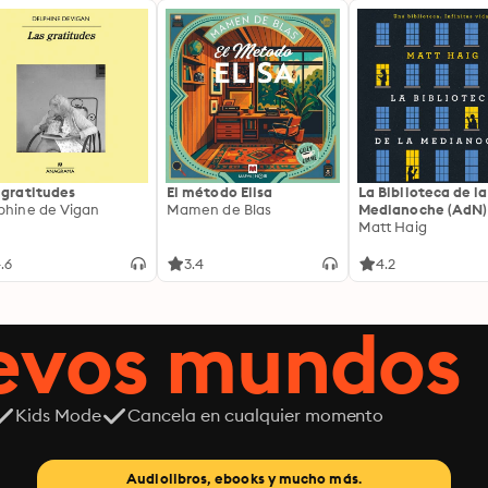
 gratitudes
El método Elisa
La Biblioteca de la
phine de Vigan
Mamen de Blas
Medianoche (AdN)
Matt Haig
.6
3.4
4.2
uevos mundos
Kids Mode
Cancela en cualquier momento
Audiolibros, ebooks y mucho más.