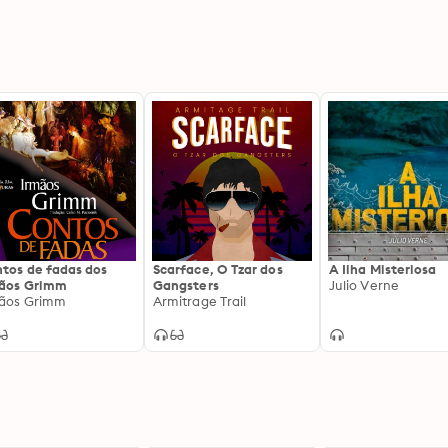
tos de fadas dos
Scarface, O Tzar dos
A Ilha Misteriosa
ãos Grimm
Gangsters
Julio Verne
ãos Grimm
Armitrage Trail