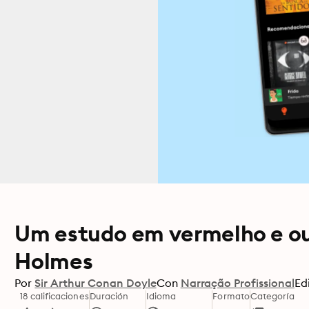
Um estudo em vermelho e out
Holmes
Por
Sir Arthur Conan Doyle
Con
Narração Profissional
Ed
18 calificaciones
Duración
Idioma
Formato
Categoría