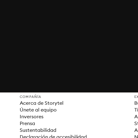
COMPAÑÍA
E
Acerca de Storytel
B
Únete al equipo
T
Inversores
A
Prensa
S
Sustentabilidad
A
Declaración de accesibilidad
N