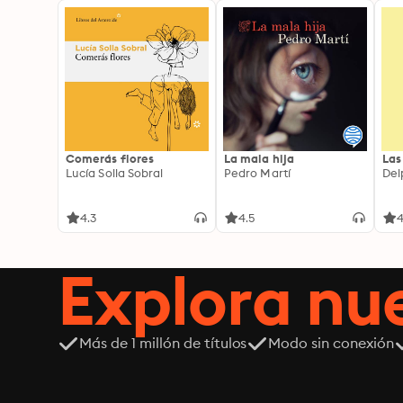
Comerás flores
La mala hija
Las
Lucía Solla Sobral
Pedro Martí
Del
4.3
4.5
4
Explora n
Más de 1 millón de títulos
Modo sin conexión