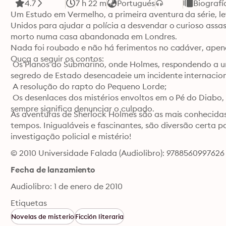
4.7
7 h 22 m
Portugués
Biografí
Um Estudo em Vermelho, a primeira aventura da série, le
Unidos para ajudar a polícia a desvendar o curioso assa
morto numa casa abandonada em Londres.

Nada foi roubado e não há ferimentos no cadáver, apen
Ouça a seguir os contos:
 Os Planos do Submarino, onde Holmes, respondendo a 
segredo de Estado desencadeie um incidente internaciona
 A resolução do rapto do Pequeno Lorde;

 Os desenlaces dos mistérios envoltos em o Pé do Diabo, 
sempre significa denunciar o culpado.
As aventuras de Sherlock Holmes são as mais conhecidas 
tempos. Inigualáveis e fascinantes, são diversão certa p
investigação policial e mistério!
© 2010 Universidade Falada (Audiolibro): 9788560997626
Fecha de lanzamiento
Audiolibro: 1 de enero de 2010
Etiquetas
Novelas de misterio
Ficción literaria