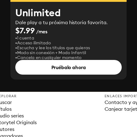
Unlimited
Dale play a tu próxima historia favorita.
$7.99
/mes
1 cuenta
Acceso ilimitado
Escucha y lee los títulos que quieras
Modo sin conexión + Modo Infantil
Cancela en cualquier momento
Pruébalo ahora
XPLORAR
ENLACES IMPOR
uscar
Contacto y a
ítulos
Canjear tarje
udio series
torytel Originals
utores
arradores