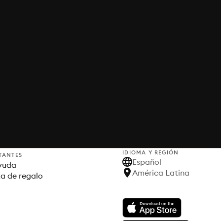
IDIOMA Y REGIÓN
TANTES
Español
yuda
América Latina
ta de regalo