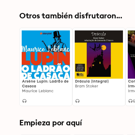
Otros también disfrutaron...
Arsène Lupin: Ladrão de
Drácula (Integral)
Con
Casaca
Bram Stoker
Irm
Maurice Leblanc
Irm
Empieza por aquí