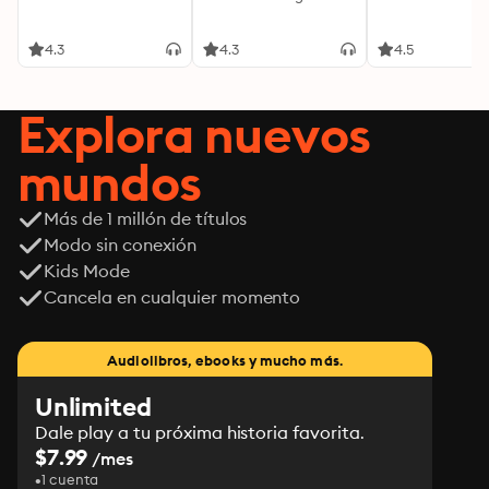
4.3
4.3
4.5
Explora nuevos
mundos
Más de 1 millón de títulos
Modo sin conexión
Kids Mode
Cancela en cualquier momento
Audiolibros, ebooks y mucho más.
Unlimited
Dale play a tu próxima historia favorita.
$7.99
/mes
1 cuenta