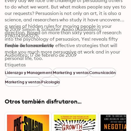
Every day we face the challenge of persuading others 
to do what we want. But what makes people say yes to 
our requests? Persuasion is not only an art, it is also a 
science, and researchers who study it have uncovered 
a series of hidden rules for moving people in your 
© 2009 Simon & Schuster Audio (Audiolibro): 
direction. Based on more than sixty years of research 
9780743583275
into the psychology of persuasion, Yes! reveals fifty 
simple but remarkably effective strategies that will 
Fecha de lanzamiento
make you much more persuasive at work and in your 
Audiolibro: 17 de febrero de 2009
personal life, too.

Etiquetas
Cowritten by the world’s most quoted expert on 
Liderazgo y Management
Marketing y ventas
Comunicación
influence, Professor Robert Cialdini, Yes! presents 
Marketing y ventas
Psicología
dozens of surprising discoveries from the science of 
persuasion in short, enjoyable, and insightful chapters 
that you can apply immediately to become a more 
Otros también disfrutaron...
effective persuader.

Often counterintuitive, the findings presented in Yes! 
will steer you away from common pitfalls while 
empowering you with little known but proven wisdom.
