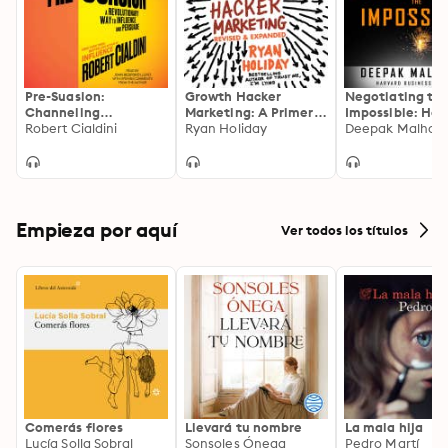
Whether you are in advertising, marketing, 
management, on sales, or just curious about how to be 
more influential in everyday life, Yes! shows how 
Pre-Suasion:
Growth Hacker
Negotiating th
making small, scientifically proven changes to your 
Channeling
Marketing: A Primer
Impossible: How
approach can have a dramatic effect on your 
Attention for Change
Robert Cialdini
on the Future of PR,
Ryan Holiday
Break Deadlock
Deepak Malhotr
Marketing, and
Resolve Ugly
persuasive powers.
Advertising: Revised
Conflicts (with
and Expanded
Money or Muscl
Empieza por aquí
Ver todos los títulos
Comerás flores
Llevará tu nombre
La mala hija
Lucía Solla Sobral
Sonsoles Ónega
Pedro Martí