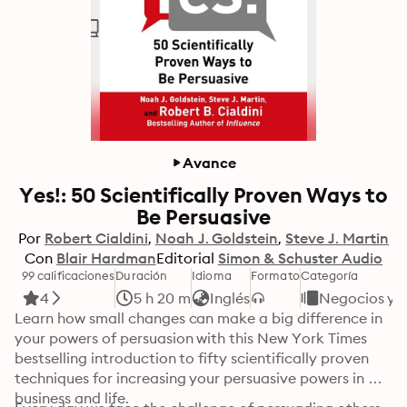
Avance
Yes!: 50 Scientifically Proven Ways to
Be Persuasive
Por
Robert Cialdini
Noah J. Goldstein
Steve J. Martin
Con
Blair Hardman
Editorial
Simon & Schuster Audio
99 calificaciones
Duración
Idioma
Formato
Categoría
4
5 h 20 m
Inglés
Negocios y 
Learn how small changes can make a big difference in 
your powers of persuasion with this New York Times 
bestselling introduction to fifty scientifically proven 
techniques for increasing your persuasive powers in 
business and life.