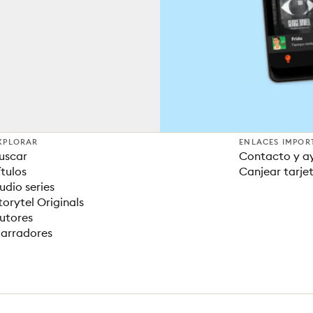
XPLORAR
ENLACES IMPOR
uscar
Contacto y a
ítulos
Canjear tarje
udio series
torytel Originals
utores
arradores