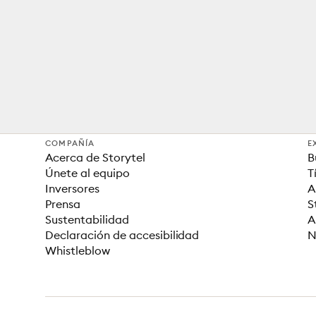
COMPAÑÍA
E
Acerca de Storytel
B
Únete al equipo
T
Inversores
A
Prensa
S
Sustentabilidad
A
Declaración de accesibilidad
N
Whistleblow