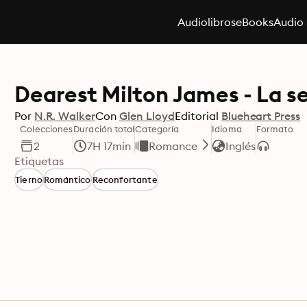
Audiolibros
eBooks
Audio 
Dearest Milton James - La ser
Por
N.R. Walker
Con
Glen Lloyd
Editorial
Blueheart Press
Colecciones
Duración total
Categoría
Idioma
Formato
2
7H 17min
Romance
Inglés
Etiquetas
Tierno
Romántico
Reconfortante