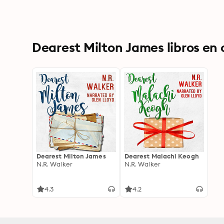
Dearest Milton James libros en
Dearest Milton James
Dearest Malachi Keogh
N.R. Walker
N.R. Walker
4.3
4.2