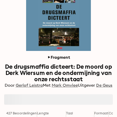
Fragment
De drugsmaffia dicteert: De moord op
Derk Wiersum en de ondermijning van
onze rechtsstaat
Door
Gerlof Leistra
Met
Mark Omvlee
Uitgever
De Geus
427 Beoordelingen
Lengte
Taal
Formaat
Cate