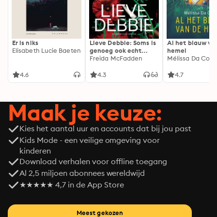
Er is niks
Lieve Debbie: Soms is
Al het blauw va
Elisabeth Lucie Baeten
genoeg ook echt
hemel
genoeg...
Freida McFadden
Mélissa Da Cost
4.6
4.3
4.7
Maak je keuze:
Kies het aantal uur en accounts dat bij jou past
Kids Mode - een veilige omgeving voor
kinderen
Download verhalen voor offline toegang
Al 2,5 miljoen abonnees wereldwijd
★★★★★ 4,7 in de App Store
Meest gekozen