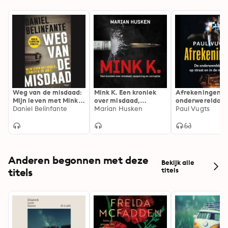
Weg van de misdaad:
Mink K. Een kroniek
Afrekeningen: 
Mijn leven met Mink
over misdaad,
onderwereldoor
K., Stanley H. en Jan F.
Daniel Belinfante
opsporing en
Marian Husken
straat en in de
Paul Vugts
corruptie: Een kroniek
rechtzaal
over misdaad,
opsporing en
corruptie
Anderen begonnen met deze
Bekijk alle
titels
titels