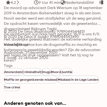
4.2
9 Uur 41 min
Nederlands
T
De moord op advocaat Derk Wiersum op 18 september 
2019 in Amsterdam-Buitenveldert sloeg in als een bom. 
Nooit eerder werd een strafpleiter uit de weg geruimd. 
De opdracht kwam vermoedelijk van de gewetenloze 
drugscrimineel Ridouan Taghi.

© 2020 De Geus (Audioboek): 9789044544831
De rechtsstaat is in haar hart geraakt: 18/9 is ons 9/11. 
© 2020 De Geus (E-boek): 9789044543490
Het dodelijke geweld illustreert de extreme verharding 
in het milieu. Hoe kon de drugsmaffia zo machtig en 
Verschijnt op:
buitensporig gewelddadig worden? Zijn de advocaten 
Audioboek: 21 december 2020
wel tegen de druk opgewassen? Valt het tij nog te 
E-boek: 22 oktober 2020
keren?
Tags
Amsterdam
Criminaliteit
Drugs
Moord
Justitie
Maffia en georganiseerde misdaad
Misdaad in de Lage Landen
True crime
Anderen genoten ook van...