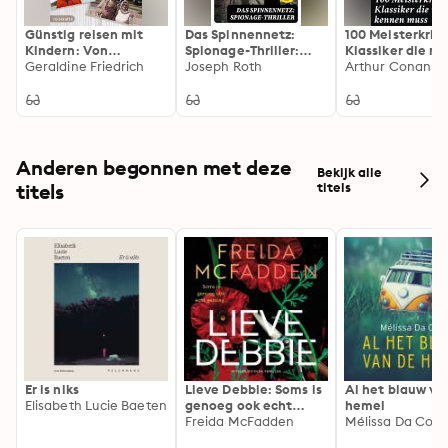
Günstig reisen mit
Das Spinnennetz:
100 Meisterkrimi
Kindern: Von
Spionage-Thriller:
Klassiker die m
Österreich bis Oman
Geraldine Friedrich
Bereicherte Ausgabe.
Joseph Roth
kennen muss: E
Reise durch den
Nervenkitzel
klassischer
Kriminalromane
Detektivgeschi
Anderen begonnen met deze
Bekijk alle
titels
titels
Er is niks
Lieve Debbie: Soms is
Al het blauw va
Elisabeth Lucie Baeten
genoeg ook echt
hemel
genoeg...
Freida McFadden
Mélissa Da Cost