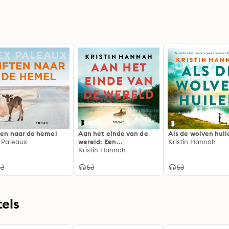
ten naar de hemel
Aan het einde van de
Als de wolven huil
 Paleaux
wereld: Een
Kristin Hannah
hartverscheurende
Kristin Hannah
roman over verlies,
familiebanden en de
kracht van liefde
els