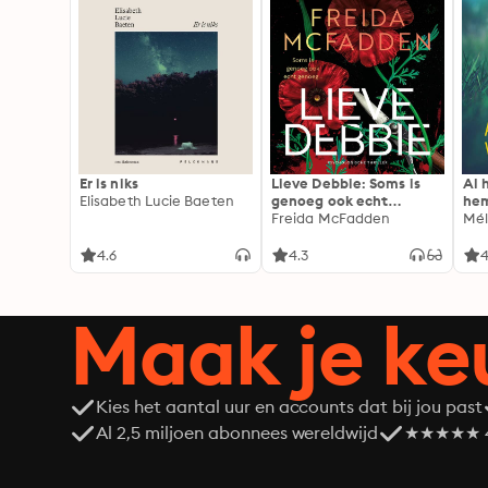
Er is niks
Lieve Debbie: Soms is
Al 
Elisabeth Lucie Baeten
genoeg ook echt
he
genoeg...
Freida McFadden
Mél
4.6
4.3
4
Maak je ke
Kies het aantal uur en accounts dat bij jou past
Al 2,5 miljoen abonnees wereldwijd
★★★★★ 4,