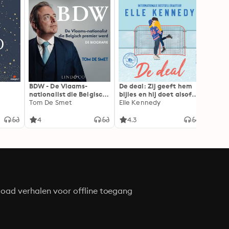
BDW - De Vlaams-
De deal: Zij geeft hem
De gro
nationalist die Belgisch
bijles en hij doet alsof
deze f
premier werd: Vlaams-
Tom De Smet
hij haar vriendje is. Dat
Elle Kennedy
ieder
M.J. A
nationalist en Belgisch
kan niet misgaan...
premier De biografie
toch?
4
4.3
4
oad verhalen voor offline toegang