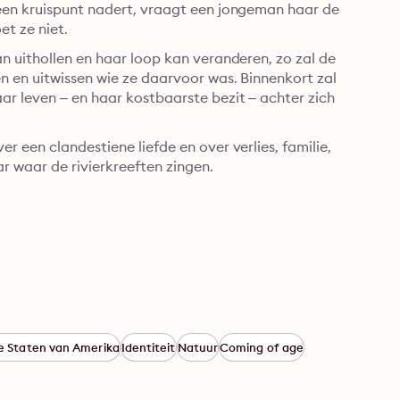
een kruispunt nadert, vraagt een jongeman haar de 
t ze niet.
n uithollen en haar loop kan veranderen, zo zal de 
n en uitwissen wie ze daarvoor was. Binnenkort zal 
ar leven – en haar kostbaarste bezit – achter zich 
 een clandestiene liefde en over verlies, familie, 
ar waar de rivierkreeften zingen.
e Staten van Amerika
Identiteit
Natuur
Coming of age