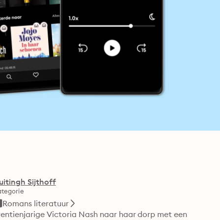
uitingh Sijthoff
tegorie
Romans literatuur
entienjarige Victoria Nash naar haar dorp met een 