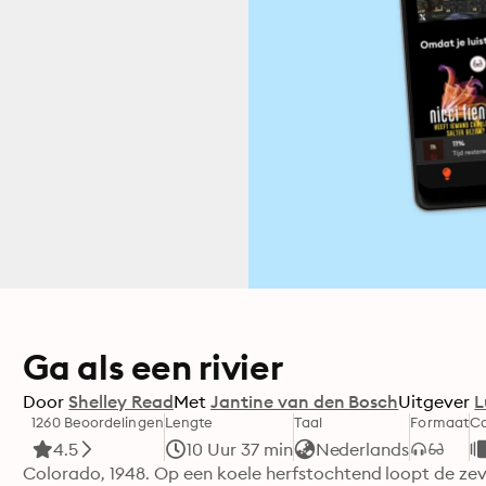
Ga als een rivier
Door
Shelley Read
Met
Jantine van den Bosch
Uitgever
L
1260 Beoordelingen
Lengte
Taal
Formaat
Ca
4.5
10 Uur 37 min
Nederlands
Colorado, 1948. Op een koele herfstochtend loopt de zev