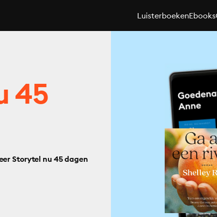
Luisterboeken
Ebooks
u 45
eer Storytel nu 45 dagen