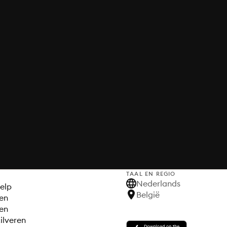
TAAL EN REGIO
S
Nederlands
elp
België
en
en
ilveren