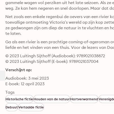
gammele wagen vol perziken uit het late seizoen. Als ze 
weg. Ze kan hem negeren en snel doorlopen. Maar dat doe
Net zoals een enkele regenbui de oevers van een rivier ka
toevallige ontmoeting Victoria’s wereld op zijn kop zette
ze gedwongen zijn om diep de natuur in te vluchten en ha
te laten.
Ga als een rivier is een prachtige coming-of-ageroman over
liefde en het vinden van een thuis. Voor de lezers van Da
© 2023 Luitingh Sijthoff (Audioboek): 9789021038872
© 2023 Luitingh Sijthoff (E-boek): 9789021037004
Verschijnt op:
Audioboek: 3 mei 2023
E-boek: 12 april 2023
Tags
Historische fictie
Houden van de natuur
Hartverwarmend
Verenigd
Debuut
Vertaalde fictie