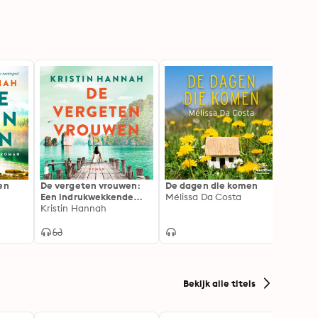
en
De vergeten vrouwen:
De dagen die komen
De we
Een indrukwekkende
Mélissa Da Costa
Krist
roman over een jonge
Kristin Hannah
vrouw die in Vietnam
haar hart achternagaat
Bekijk alle titels