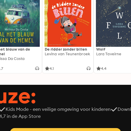
het blauw van de
De ridder zonder billen
Wolf
mel
Levina van Teunenbroek
Lara Taveirne
issa Da Costa
.7
4.1
4.4
uze:
Kids Mode - een veilige omgeving voor kinderen
Downl
7 in de App Store