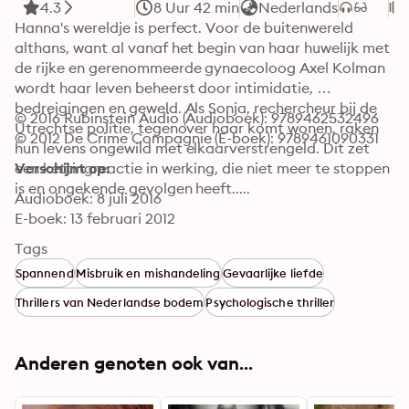
4.3
8 Uur 42 min
Nederlands
Hanna's wereldje is perfect. Voor de buitenwereld 
althans, want al vanaf het begin van haar huwelijk met 
de rijke en gerenommeerde gynaecoloog Axel Kolman 
wordt haar leven beheerst door intimidatie, 
bedreigingen en geweld. Als Sonja, rechercheur bij de 
© 2016 Rubinstein Audio (Audioboek): 9789462532496
Utrechtse politie, tegenover haar komt wonen, raken 
© 2012 De Crime Compagnie (E-boek): 9789461090331
hun levens ongewild met elkaarverstrengeld. Dit zet 
een kettingreactie in werking, die niet meer te stoppen 
Verschijnt op:
is en ongekende gevolgen heeft.....
Audioboek: 8 juli 2016
E-boek: 13 februari 2012
Tags
Spannend
Misbruik en mishandeling
Gevaarlijke liefde
Thrillers van Nederlandse bodem
Psychologische thriller
Anderen genoten ook van...