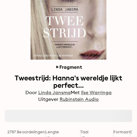
Fragment
Tweestrijd: Hanna's wereldje lijkt
perfect...
Door
Linda Jansma
Met
Ilse Warringa
Uitgever
Rubinstein Audio
2787 Beoordelingen
Lengte
Taal
Formaat
Cat