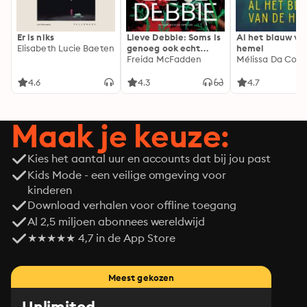
Er is niks
Lieve Debbie: Soms is
Al het blauw va
Elisabeth Lucie Baeten
genoeg ook echt
hemel
genoeg...
Freida McFadden
Mélissa Da Cost
4.6
4.3
4.7
Maak je keuze:
Kies het aantal uur en accounts dat bij jou past
Kids Mode - een veilige omgeving voor
kinderen
Download verhalen voor offline toegang
Al 2,5 miljoen abonnees wereldwijd
★★★★★ 4,7 in de App Store
Meest gekozen
Unlimited