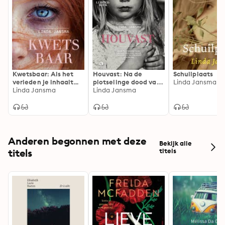
Kwetsbaar: Als het
Houvast: Na de
Schuilplaats
verleden je inhaalt...
plotselinge dood van
Linda Jansma
Linda Jansma
haar man komt Anouk
Linda Jansma
erachter dat hij een
groot geheim had
Anderen begonnen met deze
Bekijk alle
titels
titels