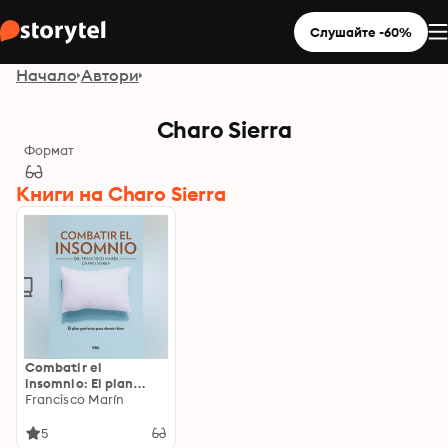
Слушайте -60%
Начало
Автори
Charo Sierra
Формат
Книги на Charo Sierra
Combatir el
insomnio: El plan
perfecto para dormir
Francisco Marín
bien
5