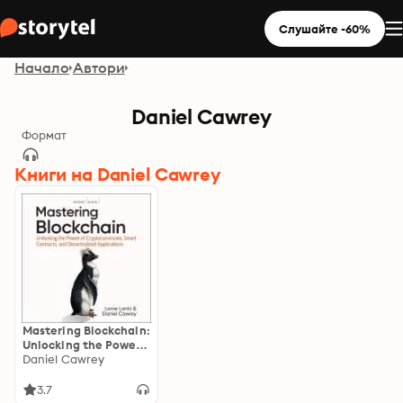
Слушайте -60%
Начало
Автори
Daniel Cawrey
Формат
Книги на Daniel Cawrey
Mastering Blockchain:
Unlocking the Power
of Cryptocurrencies,
Daniel Cawrey
Smart Contracts, and
Decentralized
3.7
Applications