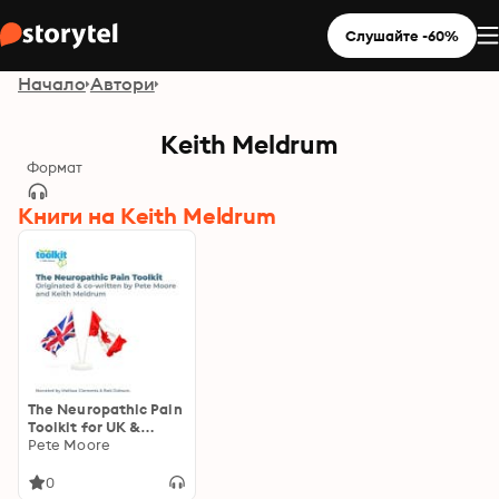
Слушайте -60%
Начало
Автори
Keith Meldrum
Формат
Книги на Keith Meldrum
The Neuropathic Pain
Toolkit for UK &
Canada: Originated
Pete Moore
and co-written by
Pete Moore & Keith
0
Meldrum