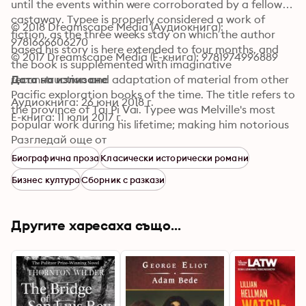
until the events within were corroborated by a fellow 
castaway. Typee is properly considered a work of 
© 2018 Dreamscape Media (Аудиокнига): 
fiction, as the three weeks stay on which the author 
9781666606270
based his story is here extended to four months, and 
© 2017 Dreamscape Media (Е-книга): 9781974996889
the book is supplemented with imaginative 
reconstruction and adaptation of material from other 
Дата на излизане
Pacific exploration books of the time. The title refers to 
Аудиокнига: 26 юни 2018 г.
the province of Tai Pi Vai. Typee was Melville's most 
Е-книга: 11 юли 2017 г.
popular work during his lifetime; making him notorious 
as the man who lived among the cannibals.
Разгледай още от
Биографична проза
Класически исторически романи
Бизнес култура
Сборник с разкази
Другите харесаха също...