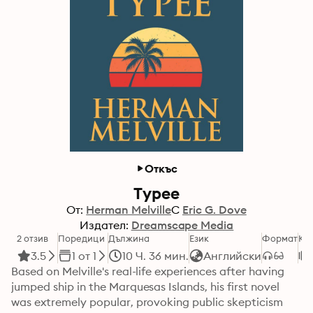
Откъс
Typee
От:
Herman Melville
С
Eric G. Dove
Издател:
Dreamscape Media
2 отзив
Поредици
Дължина
Език
Формат
Ка
3.5
1 от 1
10 Ч. 36 мин.
Английски
Based on Melville's real-life experiences after having 
jumped ship in the Marquesas Islands, his first novel 
was extremely popular, provoking public skepticism 