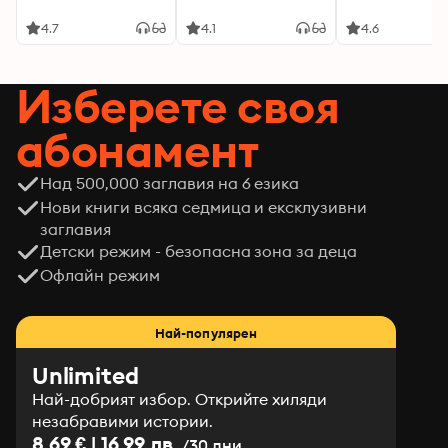
4.7
4.1
4.6
Изберете своя
абонамент
Над 500,000 заглавия на 6 езика
Нови книги всяка седмица и ексклузивни
заглавия
Детски режим - безопасна зона за деца
Офлайн режим
Най-популярен
Unlimited
Най-добрият избор. Открийте хиляди
незабравими истории.
8.69 € | 16.99 лв.
/30 дни