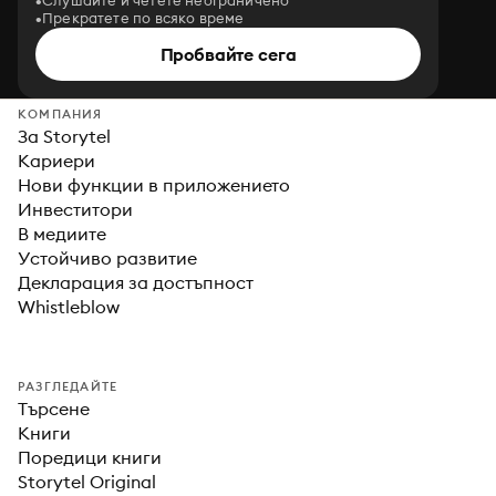
Слушайте и четете неограничено
Прекратете по всяко време
Пробвайте сега
КОМПАНИЯ
За Storytel
Кариери
Нови функции в приложението
Инвеститори
В медиите
Устойчиво развитие
Декларация за достъпност
Whistleblow
РАЗГЛЕДАЙТЕ
Търсене
Книги
Поредици книги
Storytel Original