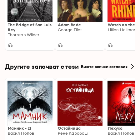
The Bridge of San Luis
Adam Bede
Watch on the R
Rey
George Eliot
Lillian Hellman
Thornton Wilder
Другите започват с тези
Вижте всички заглавия
Мамник - E1
Остайница
Лехуса
Васил Попов
Рене Карабаш
Васил Попов