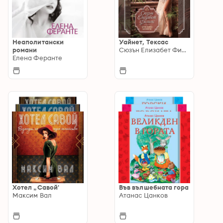
Неаполитански
Уайнет, Тексас
романи
Сюзън Елизабет Филипс
Елена Феранте
Хотел „Савой'
Във вълшебната гора
Максим Вал
Атанас Цанков