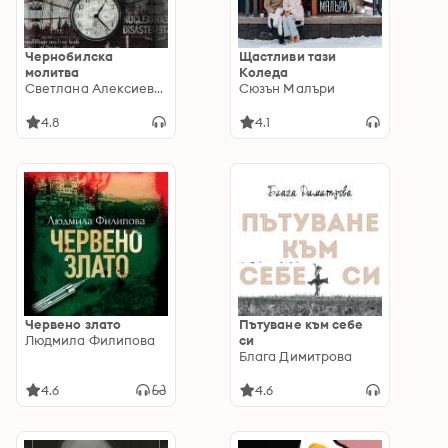
Чернобилска
Щастливи тази
молитва
Коледа
Светлана Алексиевич
Сюзън Малъри
4.8
4.1
Червено злато
Пътуване към себе
Людмила Филипова
си
Блага Димитрова
4.6
4.6