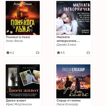
Понякога лъжа
Малката
Алис Фини
затворничка:
Истинска история за
Джейн Елиът
едно съсипано
детство
4.2
4.5
Двоен живот
Сърце от камък
Ирис Мортенсон
Люси Елеазар