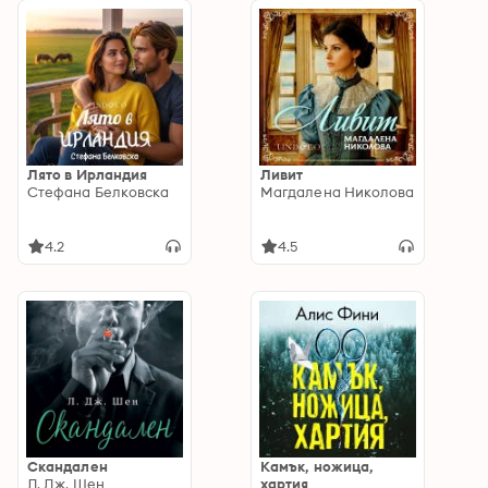
Лято в Ирландия
Ливит
Стефана Белковска
Магдалена Николова
4.2
4.5
Скандален
Камък, ножица,
Л. Дж. Шен
хартия