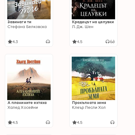
Завинаги ти
Крадецът на целувки
Стефана Белковска
Л. Дж. Шен
4.3
4.5
А планините ехтяха
Прокълната земя
Халед Хосейни
Клеър Лесли Хол
4.5
4.5