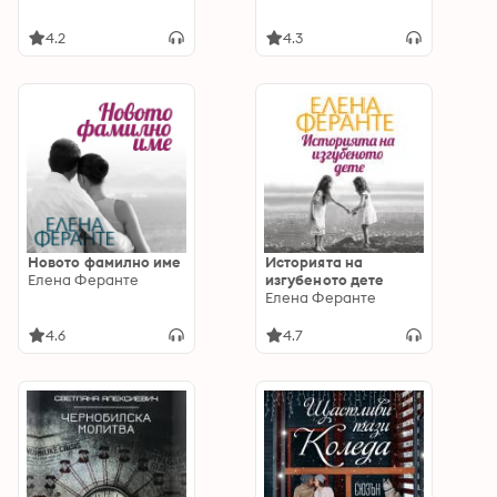
4.2
4.3
Новото фамилно име
Историята на
Елена Феранте
изгубеното дете
Елена Феранте
4.6
4.7