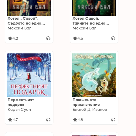
Хотел „Савой“.
Хотел Савой.
Съдбата на едно
Тайните на едно
семейство
Максим Вал
семейство
Максим Вал
4.2
4.5
Перфектният
Плюшеното
подарък
приключение
Карън Суон
Благой Д. Иванов
4.7
4.8