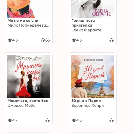
Ми не ми се спи
Гениалната
Мила Попнеделева-Генова
приятелка
Елена Феранте
4.8
4.3
Момичето, което бях
30 дни в Париж
Джоджо Мойс
Вероника Хенри
4.7
4.3