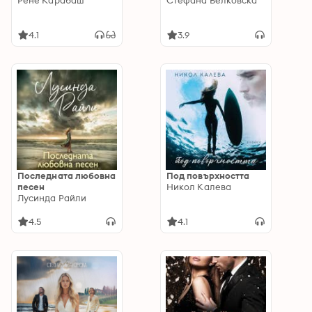
Рене Карабаш
Стефана Белковска
4.1
3.9
Последната любовна
Под повърхността
песен
Никол Калева
Лусинда Райли
4.5
4.1