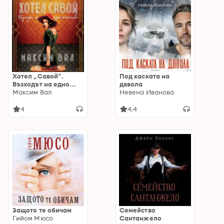
Хотел „Савой“.
Под каската на
Възходът на едно
дявола
семейство
Максим Вал
Невена Иванова
4
4.4
Защото те обичам
Семейство
Гийом Мюсо
Сантанжело