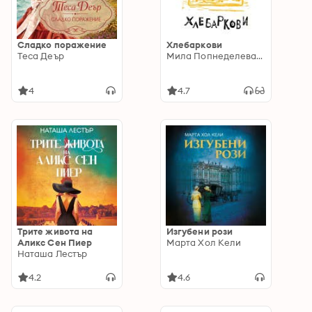
Сладко поражение
Хлебаркови
Теса Деър
Мила Попнеделева-Генова
4
4.7
Трите живота на
Изгубени рози
Аликс Сен Пиер
Марта Хол Кели
Наташа Лестър
4.2
4.6