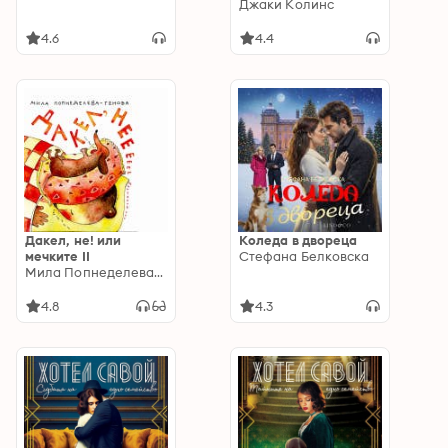
Джаки Колинс
4.6
4.4
Дакел, не! или
Коледа в двореца
мечките II
Стефана Белковска
Мила Попнеделева-Генова
4.8
4.3