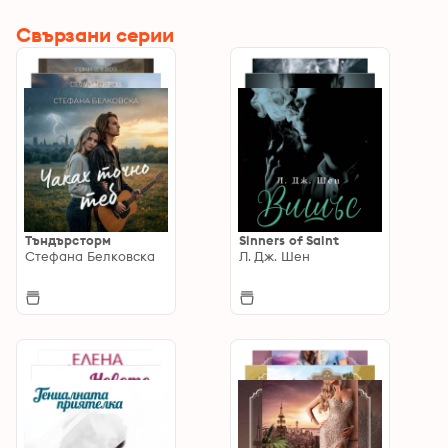
Свързани серии
Тъндърсторм
Sinners of Saint
Стефана Белковска
Л. Дж. Шен