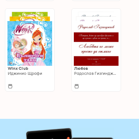
Winx Club
Любов
Иджинио Щрафи
Радослав Гизгинджиев