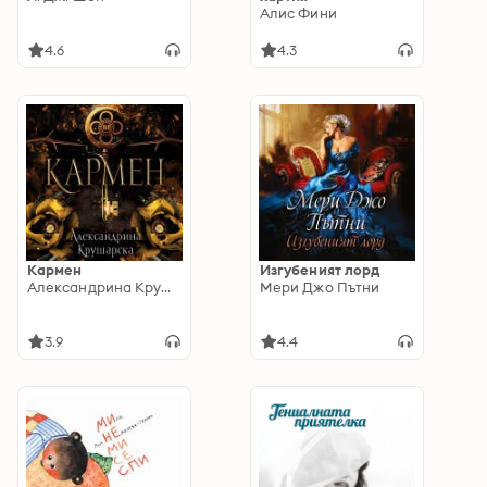
Алис Фини
4.6
4.3
Кармен
Изгубеният лорд
Александрина Крушарска
Мери Джо Пътни
3.9
4.4