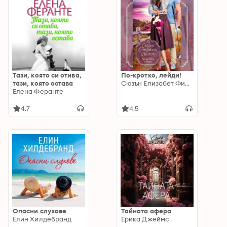
Тази, която си отива,
По-кротко, лейди!
тази, която остава
Сюзън Елизабет Филипс
Елена Феранте
4.7
4.5
Опасни слухове
Тайната афера
Елин Хилдебранд
Ерика Джеймс