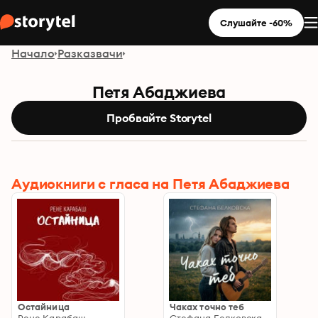
Слушайте -60%
Начало
Разказвачи
Петя Абаджиева
Пробвайте Storytel
Aудиокниги с гласа на Петя Абаджиева
Остайница
Чаках точно теб