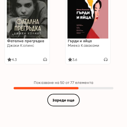
Фатална прегръдка
Гърди и яйца
Джаки Колинс
Миеко Каваками
4.3
3.6
Показване на 50 от 77 елемента
Зареди още