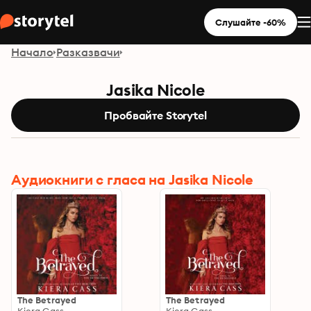
Слушайте -60%
Начало
Разказвачи
Jasika Nicole
Пробвайте Storytel
Aудиокниги с гласа на Jasika Nicole
The Betrayed
The Betrayed