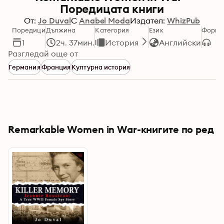
Поредицата книги
От:
Jo Duval
С
Anabel Moda
Издател:
WhizPub
Поредици
Дължина
Категория
Език
Форма
1
2ч. 37мин.
История
Английски
Разгледай още от
Германия
Франция
Културна история
Remarkable Women in War-книгите по ред