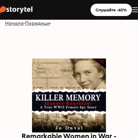
Слушайте -60%
Начало
Поредици
Remarkable Women in War -