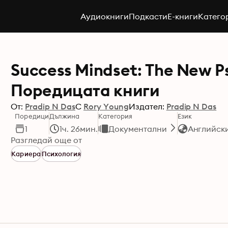
Аудиокниги
Подкасти
E-книги
Катего
Success Mindset: The New Ps
Поредицата книги
От:
Pradip N Das
С
Rory Young
Издател:
Pradip N Das
Поредици
Дължина
Категория
Език
1
1ч. 26мин.
Документални
Английск
Разгледай още от
Кариера
Психология