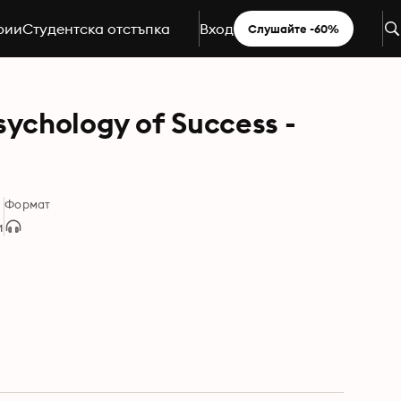
рии
Студентска отстъпка
Вход
Слушайте -60%
ychology of Success -
Формат
и