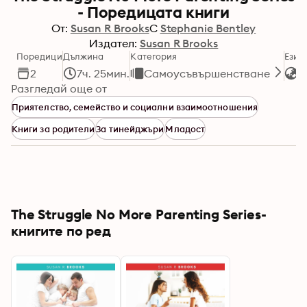
- Поредицата книги
От:
Susan R Brooks
С
Stephanie Bentley
Издател:
Susan R Brooks
Поредици
Дължина
Категория
Език
2
7ч. 25мин.
Самоусъвършенстване
А
Разгледай още от
Приятелство, семейство и социални взаимоотношения
Книги за родители
За тинейджъри
Младост
The Struggle No More Parenting Series-
книгите по ред