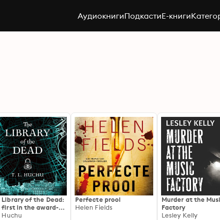
Аудиокниги
Подкасти
E-книги
Катего
 Library of the Dead:
Perfecte prooi
Murder at the Mus
 first in the award-
Helen Fields
Factory
ning urban fantasy
L. Huchu
Lesley Kelly