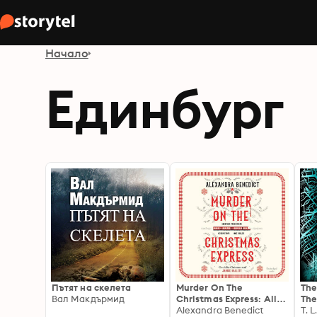
Начало
Единбург
Пътят на скелета
Murder On The
The
Вал Макдърмид
Christmas Express: All
The
aboard for the puzzling
Alexandra Benedict
win
T. 