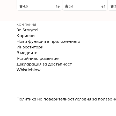
Christmas mystery of
ser
the year
4.5
3.6
3
КОМПАНИЯ
За Storytel
Кариери
Нови функции в приложението
Инвеститори
В медиите
Устойчиво развитие
Декларация за достъпност
Whistleblow
Политика на поверителност
Условия за ползван