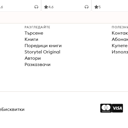
ies
.6
4.6
5
РАЗГЛЕДАЙТЕ
ПОЛЕЗН
Търсене
Контак
Книги
Абонам
Поредици книги
Купете
Storytel Original
Използ
Автори
Разказвачи
е
Бисквитки