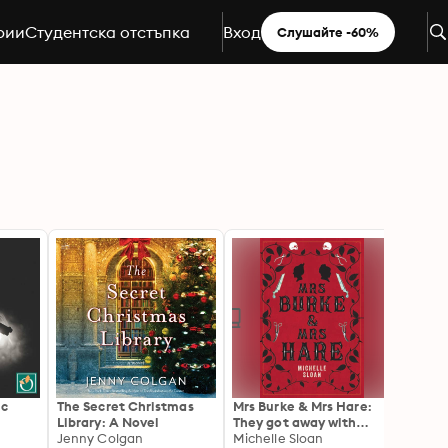
рии
Студентска отстъпка
Вход
Слушайте -60%
ic
The Secret Christmas
Mrs Burke & Mrs Hare:
The P
Library: A Novel
They got away with
Edinb
Jenny Colgan
murder once . . .
Michelle Sloan
Build
Robin