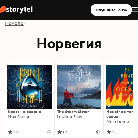
Слушайте -60%
Начало
Норвегия
Краят на океана
The Storm Sister
Het einde van d
Мая Люнде
Lucinda Riley
oceaan
Maja Lunde
4.3
4.3
3.8