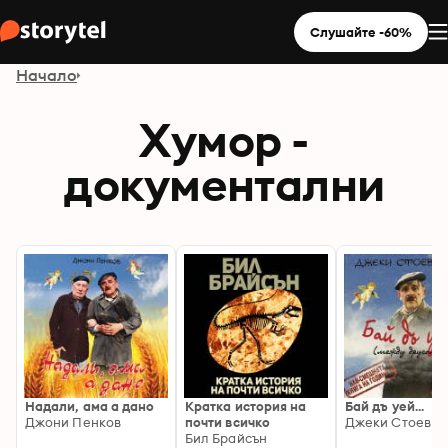
Слушайте -60%
Начало
Хумор -
документални
Надали, ама а дано
Кратка история на
Бай дъ уей...
Джони Пенков
почти всичко
Джеки Стоев
Бил Брайсън