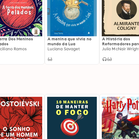
erra Dos Meninos
A menina que vivia no
A História dos
ados
mundo da Lua
Reformadores par
ciliano Ramos
Luciana Savaget
Crianças: Almiran
Julia McNair Wrigh
Coligny