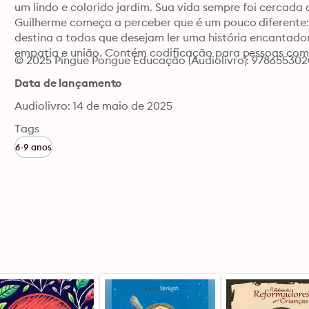
um lindo e colorido jardim. Sua vida sempre foi cercada 
Guilherme começa a perceber que é um pouco diferente: el
destina a todos que desejam ler uma história encantador
empatia e união. Contém codificação para pessoas com
© 2025 Pingue Pongue Educação (Audiolivro): 978655302
Data de lançamento
Audiolivro: 14 de maio de 2025
Tags
6-9 anos