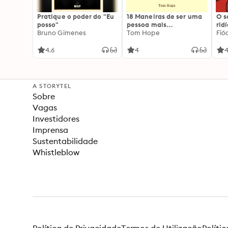
Pratique o poder do "Eu
18 Maneiras de ser uma
O 
posso"
pessoa mais
rid
Bruno Gimenes
interessante
Tom Hope
Fió
4.6
4
4
A STORYTEL
Sobre
Vagas
Investidores
Imprensa
Sustentabilidade
Whistleblow
Política de Privacidade
Termos de Utilização
Políti