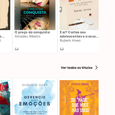
O preço da conquista
E aí? Cartas aos
O Men
a
Amadeu Ribeiro
adolescentes e a seus
Conta
te
t
pais
Rubem Alves
Zirald
Ver todos os títulos