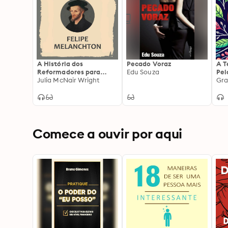
A História dos
Pecado Voraz
A T
Reformadores para
Edu Souza
Pel
Crianças: Felipe
Julia McNair Wright
Gra
Melanchton
Comece a ouvir por aqui