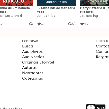
sonho de um homem
10 Maneiras de manter o
Harry Potter e a P
ículo
foco
Filosofal
dor Dostoiévski
James Fries
J.K. Rowling
.7
3.8
4.9
EXPLORAR
LINKS Ú
Busca
Contat
Audiolivros
Compra
Audio séries
Resgat
Originais Storytel
Autores
Narradores
Categorias
ca de cookies