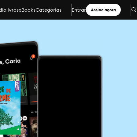
iolivros
eBooks
Categorias
Entrar
Assine agora