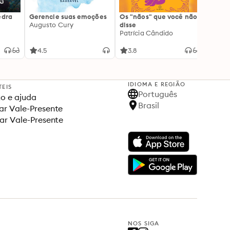
edra
Gerencie suas emoções
Os "nãos" que você não
A gen
Augusto Cury
disse
acert
Patrícia Cândido
Ana S
4.5
3.8
4.5
IDIOMA E REGIÃO
TEIS
Português
o e ajuda
Brasil
r Vale-Presente
ar Vale-Presente
NOS SIGA