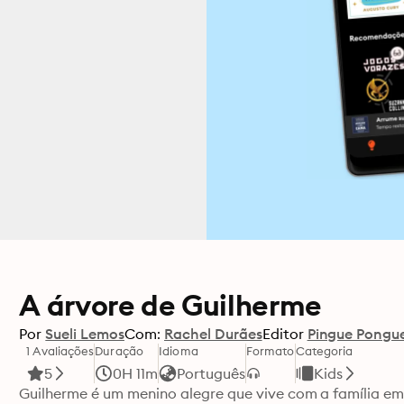
A árvore de Guilherme
Por
Sueli Lemos
Com:
Rachel Durães
Editor
Pingue Pongu
1 Avaliações
Duração
Idioma
Formato
Categoria
5
0H 11m
Português
Kids
Guilherme é um menino alegre que vive com a família em