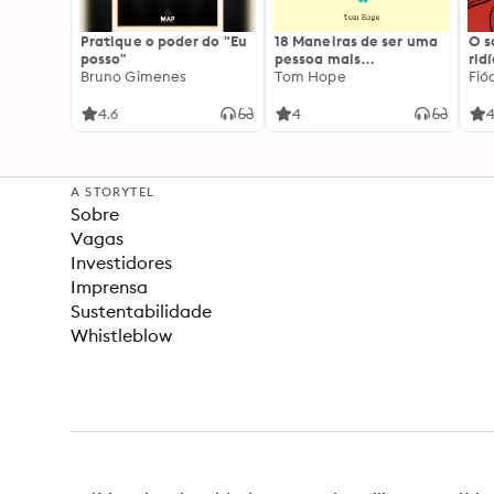
Pratique o poder do "Eu
18 Maneiras de ser uma
O 
posso"
pessoa mais
rid
Bruno Gimenes
interessante
Tom Hope
Fió
4.6
4
4
A STORYTEL
Sobre
Vagas
Investidores
Imprensa
Sustentabilidade
Whistleblow