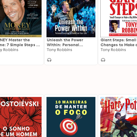
EY Master the
Unleash the Power
Giant Steps: Small
e: 7 Simple Steps to
Within: Personal
Changes to Make a
ancial Freedom
y Robbins
Coaching to Transform
Tony Robbins
Difference
Tony Robbins
Your Life!