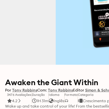
Awaken the Giant Within
Por
Tony Robbins
Com:
Tony Robbins
Editor
Simon & Sch
3476 Avaliações
Duração
Idioma
Formato
Categoria
4.2
1H 31m
Inglês
Crescimento p
Wake up and take control of your life! From the bestselli