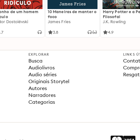
sonho de um homem
10 Maneiras de manter o
Harry Potter e a P
ículo
foco
Filosofal
dor Dostoiévski
James Fries
J.K. Rowling
.7
3.8
4.9
EXPLORAR
LINKS Ú
Busca
Contat
Audiolivros
Compra
Audio séries
Resgat
Originais Storytel
Autores
Narradores
Categorias