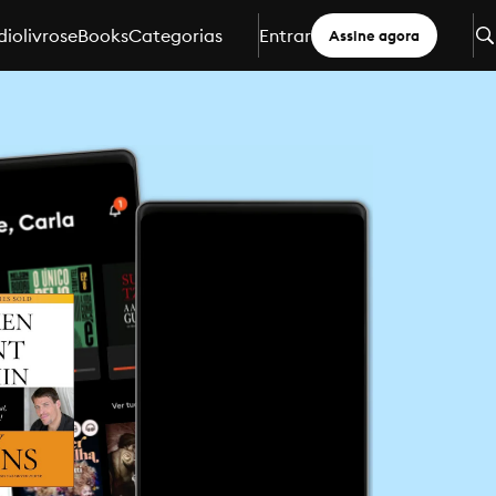
iolivros
eBooks
Categorias
Entrar
Assine agora