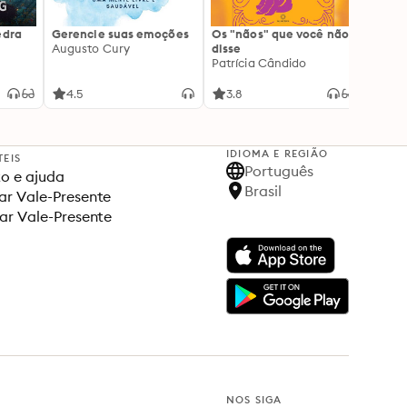
edra
Gerencie suas emoções
Os "nãos" que você não
A gen
Augusto Cury
disse
acert
Patrícia Cândido
Ana S
4.5
3.8
4.5
IDIOMA E REGIÃO
TEIS
Português
o e ajuda
Brasil
r Vale-Presente
ar Vale-Presente
NOS SIGA