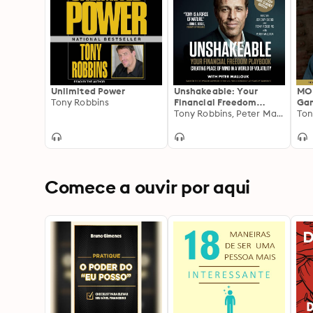
Unlimited Power
Unshakeable: Your
MON
Tony Robbins
Financial Freedom
Gam
Playbook
Tony Robbins, Peter Mallouk
Fin
Ton
Comece a ouvir por aqui