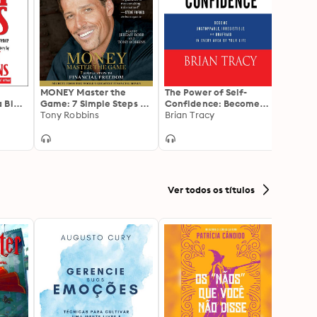
MONEY Master the
The Power of Self-
The M
 Big
Game: 7 Simple Steps to
Confidence: Become
Big
Financial Freedom
Tony Robbins
Unstoppable,
Brian Tracy
David
Irresistible, and
Unafraid in Every Area
of Your Life
Ver todos os títulos