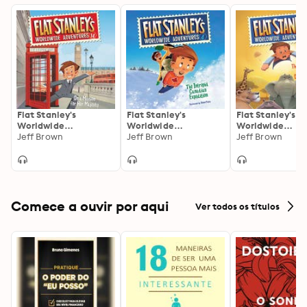
Flat Stanley's
Flat Stanley's
Flat Stanley's
Worldwide
Worldwide
Worldwide
Adventures #14: On a
Jeff Brown
Adventures #4: The
Jeff Brown
Adventures #6:
Jeff Brown
Mission for Her
Intrepid Canadian
African Safari
Majesty
Expedition UAB
Discovery
Comece a ouvir por aqui
Ver todos os títulos