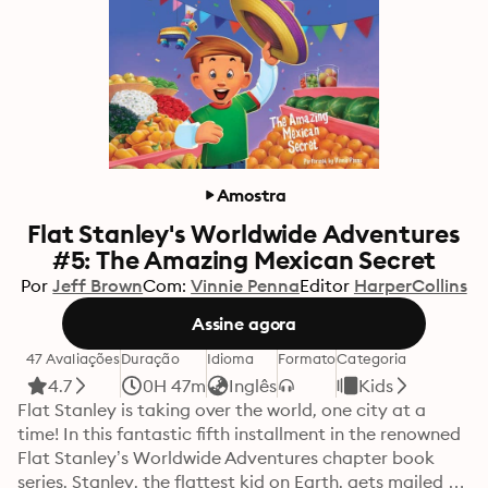
Amostra
Flat Stanley's Worldwide Adventures
#5: The Amazing Mexican Secret
Por
Jeff Brown
Com:
Vinnie Penna
Editor
HarperCollins
Assine agora
47 Avaliações
Duração
Idioma
Formato
Categoria
4.7
0H 47m
Inglês
Kids
Flat Stanley is taking over the world, one city at a 
time! In this fantastic fifth installment in the renowned 
Flat Stanley’s Worldwide Adventures chapter book 
series, Stanley, the flattest kid on Earth, gets mailed to 