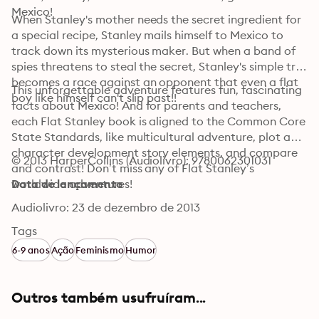
Mexico!
When Stanley's mother needs the secret ingredient for 
a special recipe, Stanley mails himself to Mexico to 
track down its mysterious maker. But when a band of 
spies threatens to steal the secret, Stanley's simple trip 
becomes a race against an opponent that even a flat 
This unforgettable adventure features fun, fascinating 
boy like himself can't slip past!!
facts about Mexico! And for parents and teachers, 
each Flat Stanley book is aligned to the Common Core 
State Standards, like multicultural adventure, plot and 
character development story elements, and compare 
© 2013 HarperCollins (Audiolivro): 9780062301031
and contrast! Don’t miss any of Flat Stanley’s 
worldwide adventures!
Data de lançamento
Audiolivro: 23 de dezembro de 2013
Tags
6-9 anos
Ação
Feminismo
Humor
Outros também usufruíram...