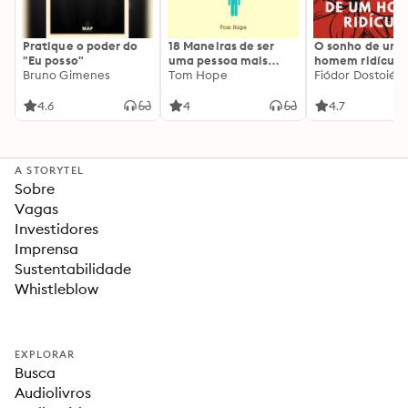
Pratique o poder do
18 Maneiras de ser
O sonho de um
"Eu posso"
uma pessoa mais
homem ridículo
Bruno Gimenes
interessante
Tom Hope
Fiódor Dostoiévs
4.6
4
4.7
A STORYTEL
Sobre
Vagas
Investidores
Imprensa
Sustentabilidade
Whistleblow
EXPLORAR
Busca
Audiolivros