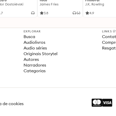
ículo
foco
Filosofal
dor Dostoiévski
James Fries
J.K. Rowling
.7
3.8
4.9
EXPLORAR
LINKS Ú
Busca
Contat
Audiolivros
Compra
Audio séries
Resgat
Originais Storytel
Autores
Narradores
Categorias
ca de cookies