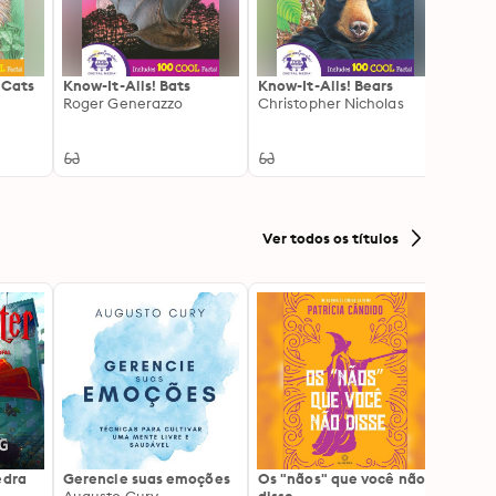
 Cats
Know-It-Alls! Bats
Know-It-Alls! Bears
Know-I
Roger Generazzo
Christopher Nicholas
Jocel
Ver todos os títulos
edra
Gerencie suas emoções
Os "nãos" que você não
A gen