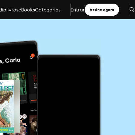
iolivros
eBooks
Categorias
Entrar
Assine agora