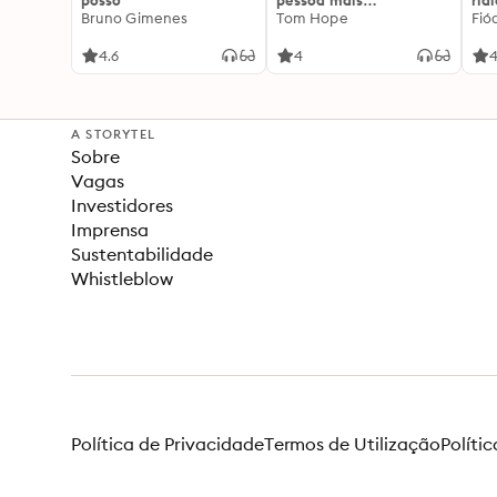
posso"
pessoa mais
rid
Bruno Gimenes
interessante
Tom Hope
Fió
4.6
4
4
A STORYTEL
Sobre
Vagas
Investidores
Imprensa
Sustentabilidade
Whistleblow
Política de Privacidade
Termos de Utilização
Políti