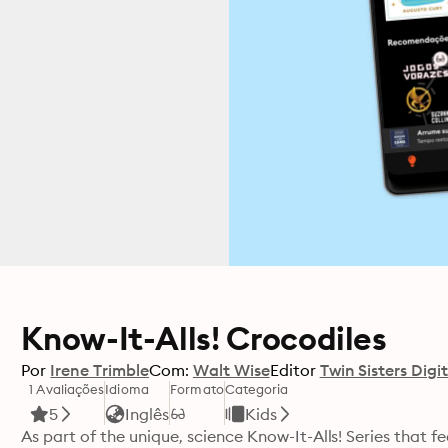
Know-It-Alls! Crocodiles
Por
Irene Trimble
Com:
Walt Wise
Editor
Twin Sisters Digi
1 Avaliações
Idioma
Formato
Categoria
5
Inglês
Kids
As part of the unique, science Know-It-Alls! Series that f