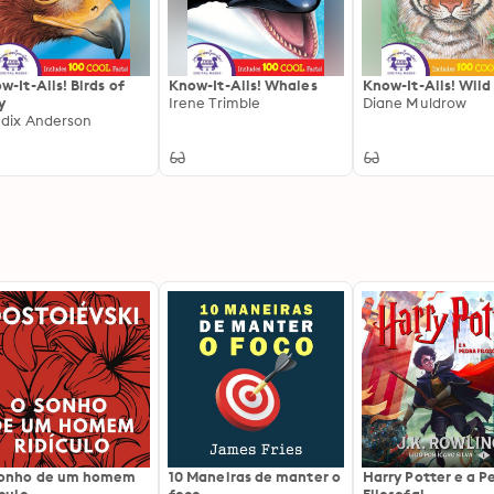
w-It-Alls! Birds of
Know-It-Alls! Whales
Know-It-Alls! Wild
y
Irene Trimble
Diane Muldrow
dix Anderson
sonho de um homem
10 Maneiras de manter o
Harry Potter e a P