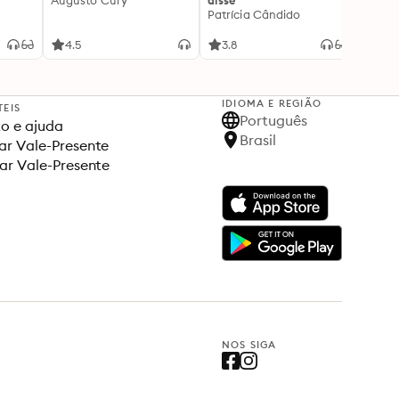
Augusto Cury
disse
acert
Patrícia Cândido
Ana S
4.5
3.8
4.5
IDIOMA E REGIÃO
TEIS
Português
o e ajuda
Brasil
r Vale-Presente
ar Vale-Presente
NOS SIGA