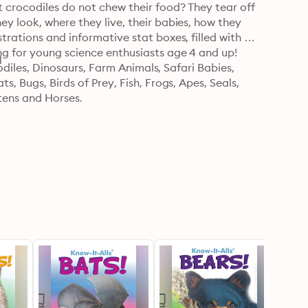
 crocodiles do not chew their food? They tear off 
y look, where they live, their babies, how they 
rations and informative stat boxes, filled with 
ng for young science enthusiasts age 4 and up! 
1
codiles, Dinosaurs, Farm Animals, Safari Babies, 
, Bugs, Birds of Prey, Fish, Frogs, Apes, Seals, 
tens and Horses.