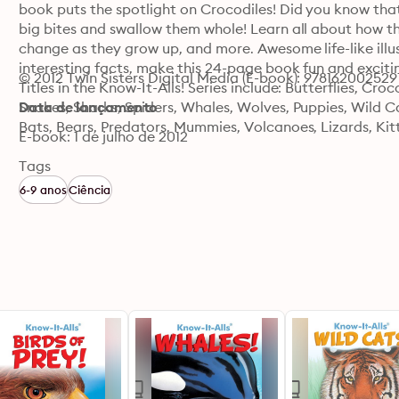
book puts the spotlight on Crocodiles! Did you know that
big bites and swallow them whole! Learn all about how the
change as they grow up, and more. Awesome life-like illust
interesting facts, make this 24-page book fun and exciti
© 2012 Twin Sisters Digital Media (E-book): 978162002529
Titles in the Know-It-Alls! Series include: Butterflies, Cro
Snakes, Sharks, Spiders, Whales, Wolves, Puppies, Wild Cats
Data de lançamento
Bats, Bears, Predators, Mummies, Volcanoes, Lizards, Kit
E-book: 1 de julho de 2012
Tags
6-9 anos
Ciência