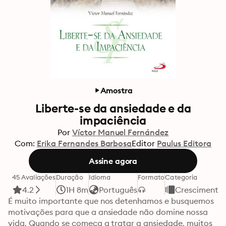
Amostra
Liberte-se da ansiedade e da
impaciência
Por
Víctor Manuel Fernández
Com:
Erika Fernandes Barbosa
Editor
Paulus Editora
Assine agora
45 Avaliações
Duração
Idioma
Formato
Categoria
4.2
1H 8m
Português
Crescimento 
É muito importante que nos detenhamos e busquemos 
motivações para que a ansiedade não domine nossa 
vida. Quando se começa a tratar a ansiedade, muitos 