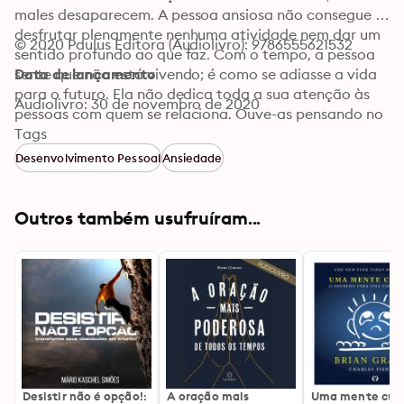
males desaparecem. A pessoa ansiosa não consegue 
desfrutar plenamente nenhuma atividade nem dar um 
© 2020 Paulus Editora (Audiolivro): 9786555621532
sentido profundo ao que faz. Com o tempo, a pessoa 
sente que não está vivendo; é como se adiasse a vida 
Data de lançamento
para o futuro. Ela não dedica toda a sua atenção às 
Audiolivro: 30 de novembro de 2020
pessoas com quem se relaciona. Ouve-as pensando no 
que deverá responder e no que terá de fazer em 
Tags
seguida. Assim, com o tempo, as relações com os 
Desenvolvimento Pessoal
Ansiedade
outros ficam prejudicadas e no fim resta apenas uma 
triste solidão.
Outros também usufruíram...
Desistir não é opção!:
A oração mais
Uma mente curi