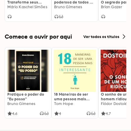
Transforme seus
poderosa de todos os
O segredo para
obstáculos em
Mário Kaschel Simões
tempos
Bruno Gimenes
vida brilhante: 
Brian Gazer
triunfo!
segredo para u
vida brilhante
Comece a ouvir por aqui
Ver todos os títulos
Pratique o poder do
18 Maneiras de ser
O sonho de um
"Eu posso"
uma pessoa mais
homem ridículo
Bruno Gimenes
interessante
Tom Hope
Fiódor Dostoiévs
4.6
4
4.7