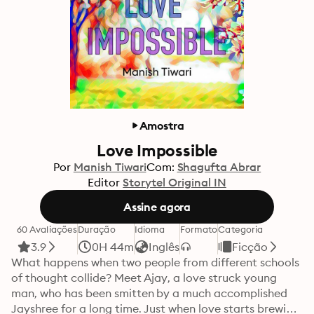
Amostra
Love Impossible
Por
Manish Tiwari
Com:
Shagufta Abrar
Editor
Storytel Original IN
Assine agora
60 Avaliações
Duração
Idioma
Formato
Categoria
3.9
0H 44m
Inglês
Ficção
What happens when two people from different schools 
of thought collide? Meet Ajay, a love struck young 
man, who has been smitten by a much accomplished 
Jayshree for a long time. Just when love starts brewing, 