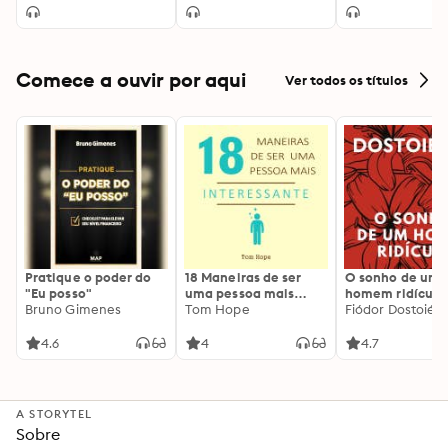
Comece a ouvir por aqui
Ver todos os títulos
Pratique o poder do
18 Maneiras de ser
O sonho de um
"Eu posso"
uma pessoa mais
homem ridículo
Bruno Gimenes
interessante
Tom Hope
Fiódor Dostoiévs
4.6
4
4.7
A STORYTEL
Sobre