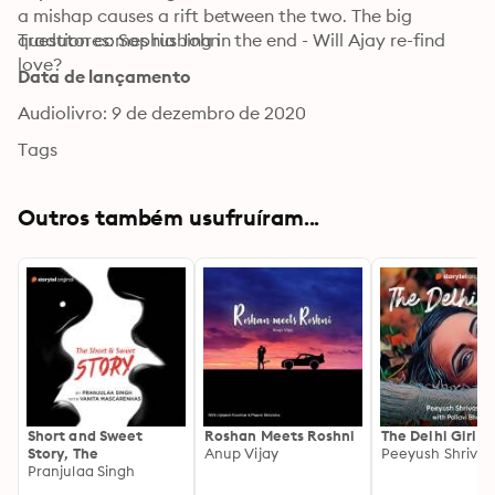
a mishap causes a rift between the two. The big 
question comes rushing in the end - Will Ajay re-find 
Tradutores: Sophia John
love?
Data de lançamento
Audiolivro: 9 de dezembro de 2020
Tags
Outros também usufruíram...
Short and Sweet
Roshan Meets Roshni
The Delhi Girl
Story, The
Anup Vijay
Peeyush Shrivas
Pranjulaa Singh