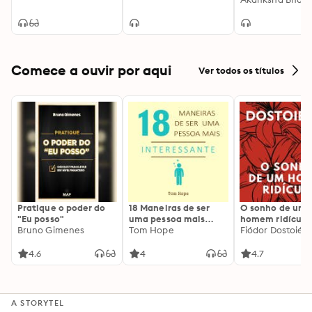
Comece a ouvir por aqui
Ver todos os títulos
Pratique o poder do
18 Maneiras de ser
O sonho de um
"Eu posso"
uma pessoa mais
homem ridículo
Bruno Gimenes
interessante
Tom Hope
Fiódor Dostoiévs
4.6
4
4.7
A STORYTEL