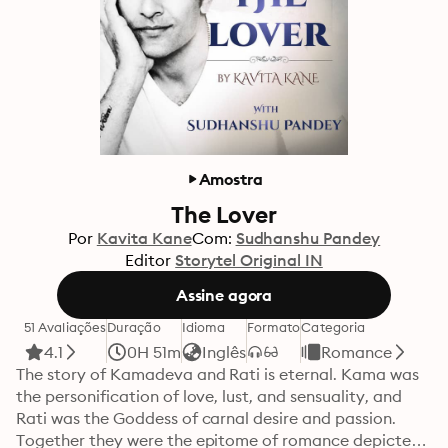
Amostra
The Lover
Por
Kavita Kane
Com:
Sudhanshu Pandey
Editor
Storytel Original IN
Assine agora
51 Avaliações
Duração
Idioma
Formato
Categoria
4.1
0H 51m
Inglês
Romance
The story of Kamadeva and Rati is eternal. Kama was 
the personification of love, lust, and sensuality, and 
Rati was the Goddess of carnal desire and passion. 
Together they were the epitome of romance depicted 