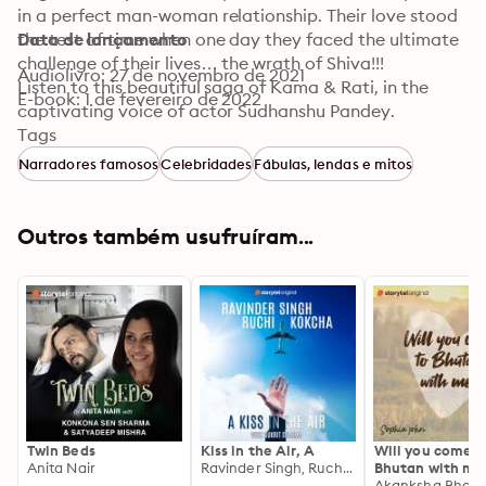
in a perfect man-woman relationship. Their love stood 
the test of time when one day they faced the ultimate 
Data de lançamento
challenge of their lives… the wrath of Shiva!!!

Audiolivro: 27 de novembro de 2021
Listen to this beautiful saga of Kama & Rati, in the 
E-book: 1 de fevereiro de 2022
captivating voice of actor Sudhanshu Pandey.
Tags
Narradores famosos
Celebridades
Fábulas, lendas e mitos
Outros também usufruíram...
Twin Beds
Kiss in the Air, A
Will you come t
Anita Nair
Ravinder Singh, Ruchi Kokcha
Bhutan with me
Akanksha Bhard