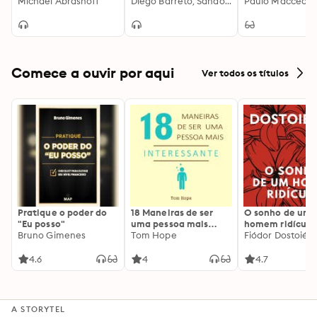
Michael Abrashoff
iFood alavancou seus
Diego Barreto, Sandor Caetano
ouro usada por
Paulo Maccedo
dados e usou a
milionários par
inteligência artificial
transformar pal
para revolucionar
em lucro
seus processos, criar
vantagem
competitiva e se
Comece a ouvir por aqui
Ver todos os títulos
tornar um case
mundial de sucesso.
Pratique o poder do
18 Maneiras de ser
O sonho de um
"Eu posso"
uma pessoa mais
homem ridículo
Bruno Gimenes
interessante
Tom Hope
Fiódor Dostoiévs
4.6
4
4.7
A STORYTEL