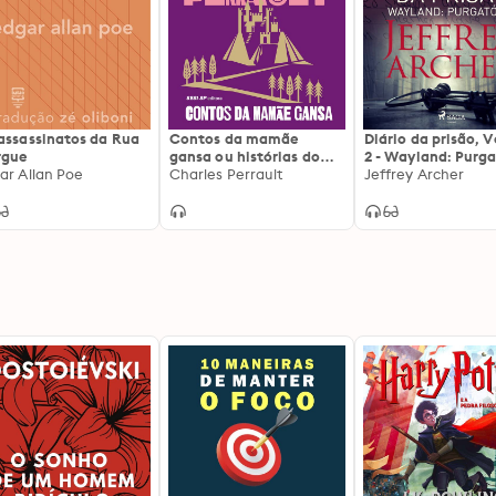
assassinatos da Rua
Contos da mamãe
Diário da prisão, 
rgue
gansa ou histórias do
2 - Wayland: Purga
ar Allan Poe
tempo antigo
Charles Perrault
Jeffrey Archer