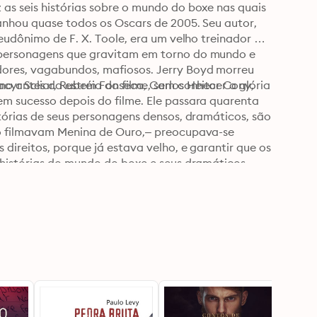
as seis histórias sobre o mundo do boxe nas quais 
anhou quase todos os Oscars de 2005. Seu autor, 
eudônimo de F. X. Toole, era um velho treinador de 
 personagens que gravitam em torno do mundo e 
ores, vagabundos, mafiosos. Jerry Boyd morreu 
o antes da estréia do filme, sem conhecer a glória 
cyr Scliar, Rubem Fonseca, Carlos Heitor Cony, 
m sucesso depois do filme. Ele passara quarenta 
tórias de seus personagens densos, dramáticos, são 
to filmavam Menina de Ouro,– preocupava-se 
direitos, porque já estava velho, e garantir que os 
 histórias do mundo do boxe e seus dramáticos 
ancadas, o risco de morrer, a exploração dos 
rego, a marginalidade e a fome foram, em Menina 
Cada um – sem ferir o seco estilo narrativo de 
 conheçamos, numa prosa de qualidade, a obra 