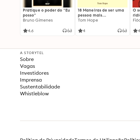
Pratique o poder do "Eu
18 Maneiras de ser uma
O 
posso"
pessoa mais
rid
Bruno Gimenes
interessante
Tom Hope
Fió
4.6
4
4
A STORYTEL
Sobre
Vagas
Investidores
Imprensa
Sustentabilidade
Whistleblow
Política de Privacidade
Termos de Utilização
Políti