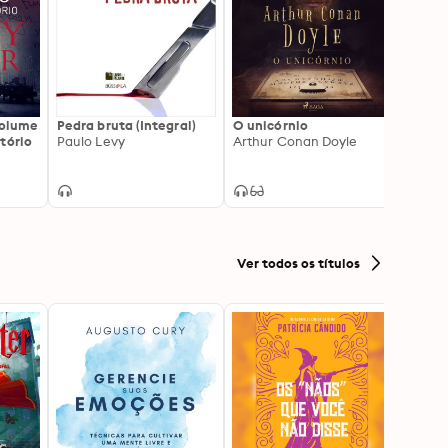
Volume
Pedra bruta (Integral)
O unicórnio
Não s
tório
Paulo Levy
Arthur Conan Doyle
Jessie
Ver todos os títulos