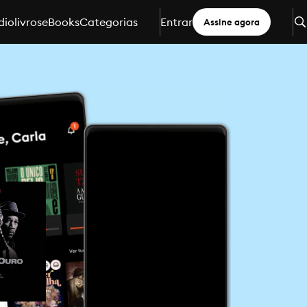
iolivros
eBooks
Categorias
Entrar
Assine agora