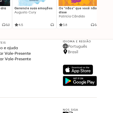
edra
Gerencie suas emoções
Os "nãos" que você não
A gen
Augusto Cury
disse
acert
Patrícia Cândido
Ana S
4.5
3.8
4.5
IDIOMA E REGIÃO
TEIS
Português
o e ajuda
Brasil
r Vale-Presente
ar Vale-Presente
NOS SIGA