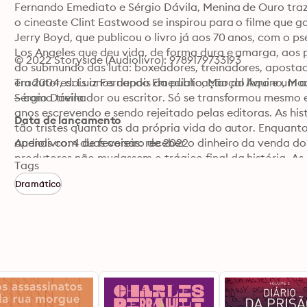
Fernando Emediato e Sérgio Dávila, Menina de Ouro traz 
o cineaste Clint Eastwood se inspirou para o filme que g
Jerry Boyd, que publicou o livro já aos 70 anos, com o ps
Los Angeles que deu vida, de forma dura e amarga, aos
© 2022 Storyside (Audiolivro): 9789179733193
do submundo das luta: boxeadores, treinadores, apostad
em 2004, dois anos depois da publicação do livro e um an
Tradutores: Luiz Fernando Emediato, Marçal Aquino, Moa
– como treinador ou escritor. Só se transformou mesmo e
Sérgio Dávila
anos escrevendo e sendo rejeitado pelas editoras. As his
Data de lançamento
tão tristes quanto as da própria vida do autor. Enquan
apenas com duas coisas: receber o dinheiro da venda dos 
Audiolivro: 4 de fevereiro de 2022
produtores não mudassem o trágico final da história. As
Tags
personagens que vivem acertando contas com a dor das p
Dramático
empresários, os duros golpes do destino, como o desemp
de Ouro, traduzidas por mestres da literatura brasileira. 
Toole – reconstruiu suas frases, em português, para que
deste imprevisto e surpreendente autor.