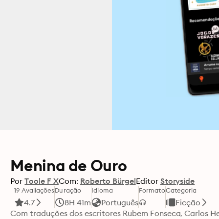
Menina de Ouro
Por
Toole F X
Com:
Roberto Bürgel
Editor
Storyside
19 Avaliações
Duração
Idioma
Formato
Categoria
4.7
8H 41m
Português
Ficção
Com traduções dos escritores Rubem Fonseca, Carlos Hei