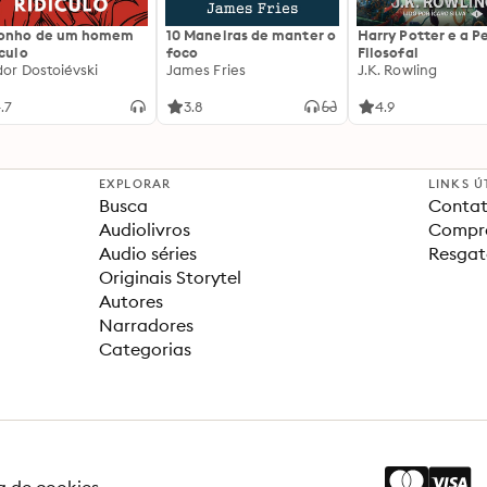
sonho de um homem
10 Maneiras de manter o
Harry Potter e a P
ículo
foco
Filosofal
dor Dostoiévski
James Fries
J.K. Rowling
.7
3.8
4.9
EXPLORAR
LINKS Ú
Busca
Contat
Audiolivros
Compra
Audio séries
Resgat
Originais Storytel
Autores
Narradores
Categorias
ca de cookies