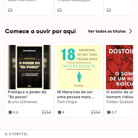
Comece a ouvir por aqui
Ver todos os títulos
Pratique o poder do
18 Maneiras de ser
O sonho de um
"Eu posso"
uma pessoa mais
homem ridículo
Bruno Gimenes
interessante
Tom Hope
Fiódor Dostoiévs
4.6
4
4.7
A STORYTEL