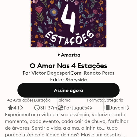
Amostra
O Amor Nas 4 Estações
Por
Victor Degasperi
Com:
Renato Peres
Editor
Storyside
Assine agora
42 Avaliações
Duração
Idioma
Formato
Categoria
4.1
3H 37m
Português
Juvenil
Experimentar a vida em sua essência, valorizar cada 
momento, cada evento, cada cair de chuva, farfalhar 
de árvores. Sentir a vida, a alma, o infinito... tudo 
parece utópico e lúdico demais? Mas é um desafio 