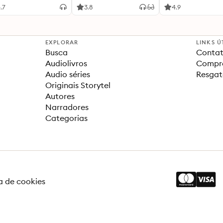
.7
3.8
4.9
EXPLORAR
LINKS Ú
Busca
Contat
Audiolivros
Compra
Audio séries
Resgat
Originais Storytel
Autores
Narradores
Categorias
ca de cookies