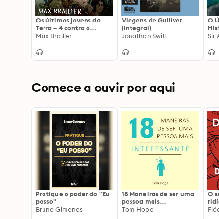
Os últimos jovens da
Viagens de Gulliver
O Ú
Terra – 4 contra o
(Integral)
His
Apocalipse
Max Brailler
Jonathan Swift
Ho
Sir
Comece a ouvir por aqui
Pratique o poder do "Eu
18 Maneiras de ser uma
O 
posso"
pessoa mais
rid
Bruno Gimenes
interessante
Tom Hope
Fió