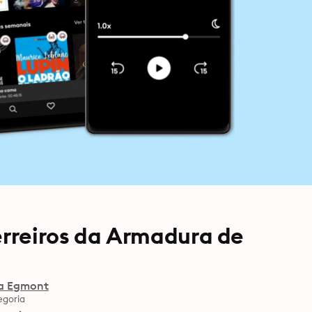
erreiros da Armadura de
a Egmont
egoria