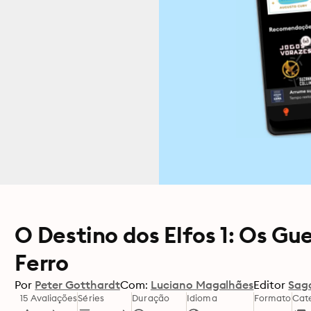
O Destino dos Elfos 1: Os Gu
Ferro
Por
Peter Gotthardt
Com:
Luciano Magalhães
Editor
Sag
15 Avaliações
Séries
Duração
Idioma
Formato
Cat