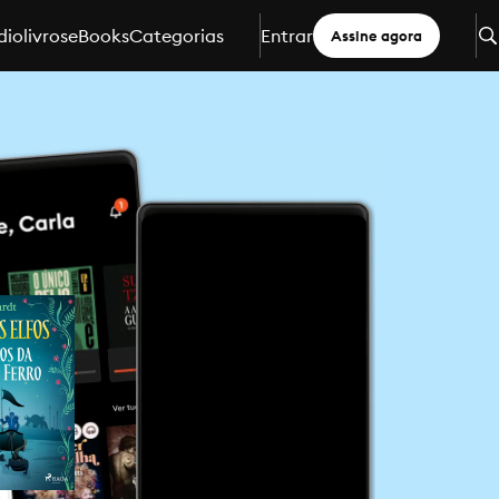
iolivros
eBooks
Categorias
Entrar
Assine agora