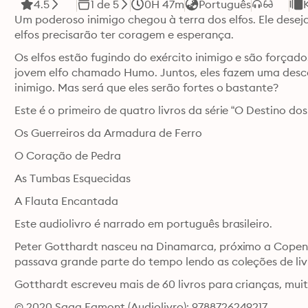
4.5
1 de 5
0H 47m
Português
Um poderoso inimigo chegou à terra dos elfos. Ele deseja
elfos precisarão ter coragem e esperança.
Os elfos estão fugindo do exército inimigo e são forçado
jovem elfo chamado Humo. Juntos, eles fazem uma descob
inimigo. Mas será que eles serão fortes o bastante?
Este é o primeiro de quatro livros da série “O Destino dos 
Os Guerreiros da Armadura de Ferro
O Coração de Pedra
As Tumbas Esquecidas
A Flauta Encantada
Este audiolivro é narrado em português brasileiro.
Peter Gotthardt nasceu na Dinamarca, próximo a Copenh
Gotthardt escreveu mais de 60 livros para crianças, muit
© 2020 Saga Egmont (Audiolivro): 9788726249217