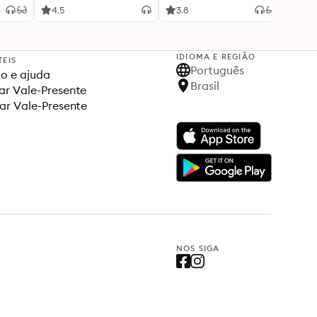
4.5
3.8
4.5
IDIOMA E REGIÃO
TEIS
Português
o e ajuda
Brasil
r Vale-Presente
ar Vale-Presente
NOS SIGA