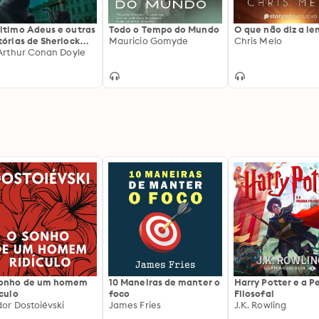
ltimo Adeus e outras
Todo o Tempo do Mundo
O que não diz a le
tórias de Sherlock
Mauricio Gomyde
Chris Melo
lmes
 Arthur Conan Doyle
sonho de um homem
10 Maneiras de manter o
Harry Potter e a P
ículo
foco
Filosofal
dor Dostoiévski
James Fries
J.K. Rowling