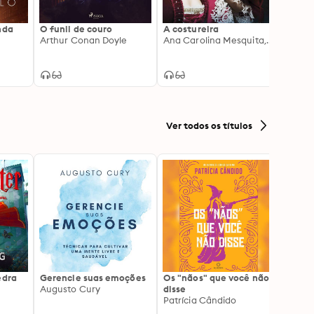
nda
O funil de couro
A costureira
O Lob
Arthur Conan Doyle
Ana Carolina Mesquita, Kate Alcott
Jack 
Ver todos os títulos
edra
Gerencie suas emoções
Os "nãos" que você não
A gen
Augusto Cury
disse
acert
Patrícia Cândido
Ana S